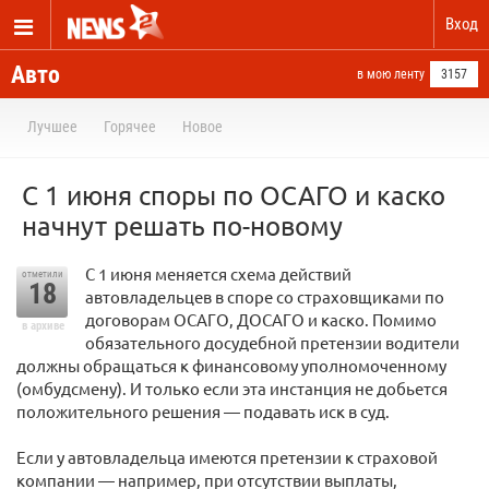
Вход
Авто
в мою ленту
3157
Лучшее
Горячее
Новое
С 1 июня споры по ОСАГО и каско
начнут решать по-новому
С 1 июня меняется схема действий
отметили
18
автовладельцев в споре со страховщиками по
договорам ОСАГО, ДОСАГО и каско. Помимо
в архиве
обязательного досудебной претензии водители
должны обращаться к финансовому уполномоченному
(омбудсмену). И только если эта инстанция не добьется
положительного решения — подавать иск в суд.
Если у автовладельца имеются претензии к страховой
компании — например, при отсутствии выплаты,