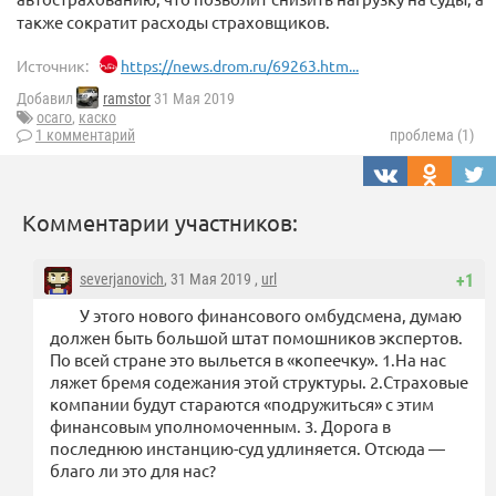
также сократит расходы страховщиков.
Источник:
https://news.drom.ru/69263.htm...
Добавил
ramstor
31 Мая 2019
осаго
,
каско
1 комментарий
проблема (1)
Комментарии участников:
severjanovich
, 31 Мая 2019 ,
url
+1
У этого нового финансового омбудсмена, думаю
должен быть большой штат помошников экспертов.
По всей стране это выльется в «копеечку». 1.На нас
ляжет бремя содежания этой структуры. 2.Страховые
компании будут стараются «подружиться» с этим
финансовым уполномоченным. 3. Дорога в
последнюю инстанцию-суд удлиняется. Отсюда —
благо ли это для нас?