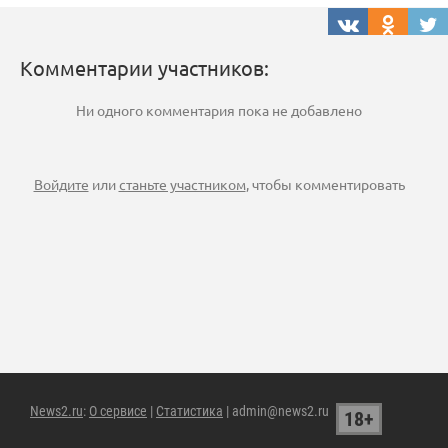
Комментарии участников:
Ни одного комментария пока не добавлено
Войдите
или
станьте участником
, чтобы комментировать
News2.ru
:
О сервисе
|
Статистика
| admin@news2.ru
18+