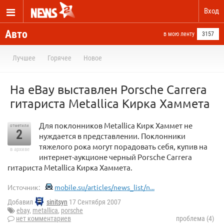
Вход
Авто
в мою ленту
3157
Лучшее
Горячее
Новое
На eBay выставлен Porsche Carrera
гитариста Metallica Кирка Хаммета
Для поклонников Metallica Кирк Хаммет не
отметили
2
нуждается в представлении. Поклонники
тяжелого рока могут порадовать себя, купив на
в архиве
интернет-аукционе черный Porsche Carrera
гитариста Metallica Кирка Хаммета.
Источник:
mobile.su/articles/news_list/n...
Добавил
sinitsyn
17 Сентября 2007
ebay
,
metallica
,
porsche
нет комментариев
проблема (4)