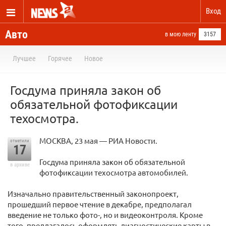
Вход
Авто
в мою ленту
3157
Лучшее
Горячее
Новое
Госдума приняла закон об
обязательной фотофиксации
техосмотра.
МОСКВА, 23 мая — РИА Новости.
отметили
17
Госдума приняла закон об обязательной
в архиве
фотофиксации техосмотра автомобилей.
Изначально правительственный законопроект,
прошедший первое чтение в декабре, предполагал
введение не только фото-, но и видеоконтроля. Кроме
того, предлагалось оформлять диагностические карты в