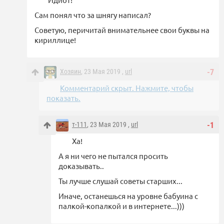
Сам понял что за шнягу написал?
Советую, перичитай внимательнее свои буквы на
кириллице!
Хозяин
, 23 Мая 2019 ,
url
-7
Комментарий скрыт. Нажмите, чтобы
показать.
т-111
, 23 Мая 2019 ,
url
-1
Ха!
А я ни чего не пытался просить
доказывать..
Ты лучше слушай советы старших...
Иначе, останешься на уровне бабуина с
палкой-копалкой и в интернете...)))