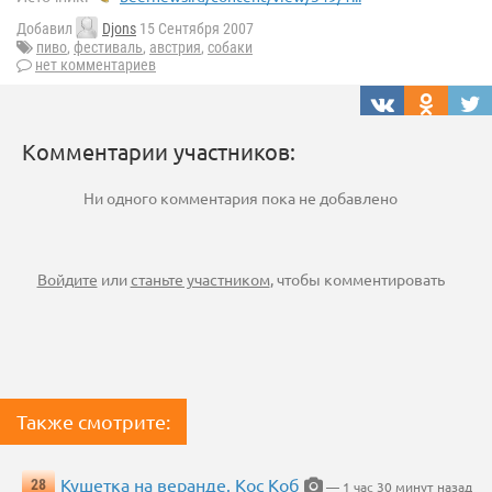
Добавил
Djons
15 Сентября 2007
пиво
,
фестиваль
,
австрия
,
собаки
нет комментариев
Комментарии участников:
Ни одного комментария пока не добавлено
Войдите
или
станьте участником
, чтобы комментировать
Также смотрите:
Кушетка на веранде. Кос Коб
28
— 1 час 30 минут назад