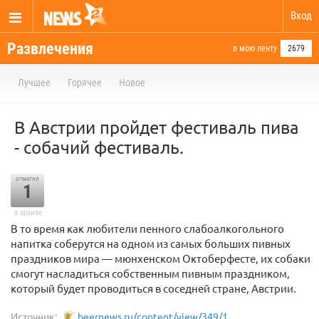
Вход
Развлечения
в мою ленту
2679
Лучшее
Горячее
Новое
В Австрии пройдет фестиваль пива
- собачий фестиваль.
отметил
1
в архиве
В то время как любители пенного слабоалкогольного
напитка соберутся на одном из самых больших пивных
праздников мира — мюнхенском Октоберфесте, их собаки
смогут насладиться собственным пивным праздником,
который будет проводиться в соседней стране, Австрии.
Источник:
beernews.ru/content/view/349/1...