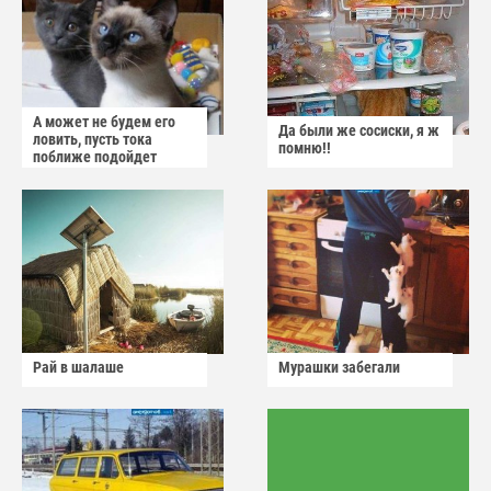
А может не будем его
Да были же сосиски, я ж
ловить, пусть тока
помню!!
поближе подойдет
Рай в шалаше
Мурашки забегали