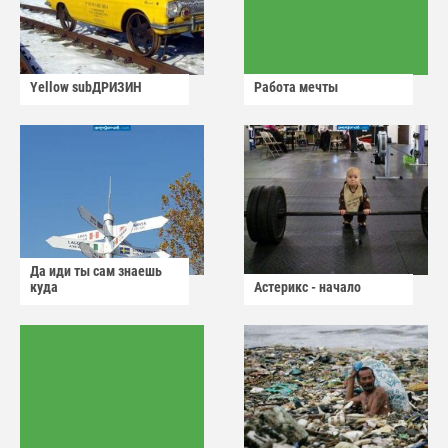
Yellow subДРИЗИН
Работа мечты
Да иди ты сам знаешь
куда
Астерикс - начало