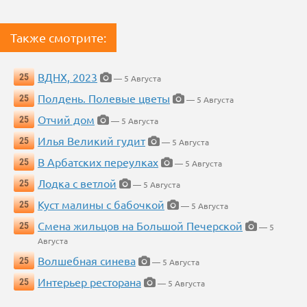
Также смотрите:
ВДНХ, 2023
25
— 5 Августа
Полдень. Полевые цветы
25
— 5 Августа
Отчий дом
25
— 5 Августа
Илья Великий гудит
25
— 5 Августа
В Арбатских переулках
25
— 5 Августа
Лодка с ветлой
25
— 5 Августа
Куст малины с бабочкой
25
— 5 Августа
Смена жильцов на Большой Печерской
25
— 5
Августа
Волшебная синева
25
— 5 Августа
Интерьер ресторана
25
— 5 Августа