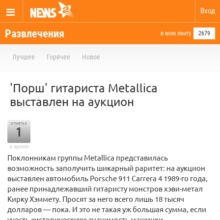
Вход
Развлечения
в мою ленту
2679
Лучшее
Горячее
Новое
'Порш' гитариста Metallica
выставлен на аукцион
отметил
1
в архиве
Поклонникам группы Metallica представилась
возможность заполучить шикарный раритет: на аукцион
выставлен автомобиль Porsche 911 Carrera 4 1989-го года,
ранее принадлежавший гитаристу монстров хэви-метал
Кирку Хэммету. Просят за него всего лишь 18 тысяч
долларов — пока. И это не такая уж большая сумма, если
учесть «историческую» значимость машинки…