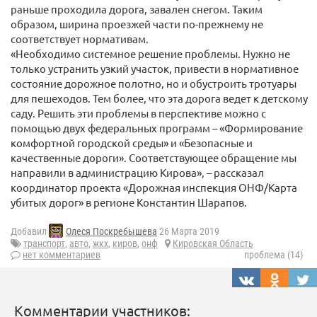
раньше проходила дорога, завален снегом. Таким
образом, ширина проезжей части по-прежнему не
соответствует нормативам.
«Необходимо системное решение проблемы. Нужно не
только устранить узкий участок, привести в нормативное
состояние дорожное полотно, но и обустроить тротуары
для пешеходов. Тем более, что эта дорога ведет к детскому
саду. Решить эти проблемы в перспективе можно с
помощью двух федеральных программ – «Формирование
комфортной городской среды» и «Безопасные и
качественные дороги». Соответствующее обращение мы
направили в администрацию Кирова», – рассказал
координатор проекта «Дорожная инспекция ОНФ/Карта
убитых дорог» в регионе Константин Шарапов.
Добавил
Олеся Поскребышева
26 Марта 2019
транспорт
,
авто
,
жкх
,
киров
,
онф
Кировская Область
нет комментариев
проблема (14)
Комментарии участников: