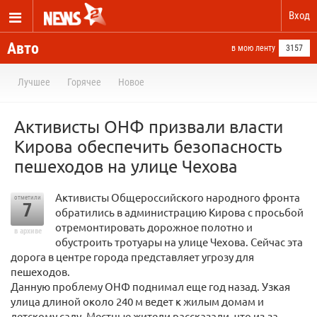
Вход
Авто
в мою ленту
3157
Лучшее
Горячее
Новое
Активисты ОНФ призвали власти
Кирова обеспечить безопасность
пешеходов на улице Чехова
Активисты Общероссийского народного фронта
отметили
7
обратились в администрацию Кирова с просьбой
отремонтировать дорожное полотно и
в архиве
обустроить тротуары на улице Чехова. Сейчас эта
дорога в центре города представляет угрозу для
пешеходов.
Данную проблему ОНФ поднимал еще год назад. Узкая
улица длиной около 240 м ведет к жилым домам и
детскому саду. Местные жители рассказали, что из-за