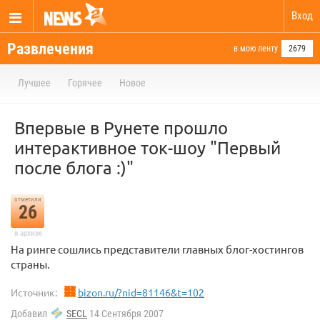
Вход
Развлечения
в мою ленту
2679
Лучшее
Горячее
Новое
Впервые в Рунете прошло
интерактивное ток-шоу "Первый
после блога :)"
отметили
26
в архиве
На ринге сошлись представители главных блог-хостингов
страны.
Источник:
bizon.ru/?nid=81146&t=102
Добавил
SECL
14 Сентября 2007