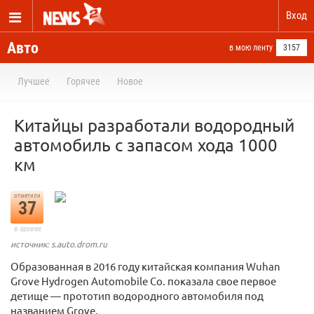
Вход
Авто
в мою ленту
3157
Лучшее
Горячее
Новое
Китайцы разработали водородный
автомобиль с запасом хода 1000
км
отметили
37
в архиве
источник: s.auto.drom.ru
Образованная в 2016 году китайская компания Wuhan
Grove Hydrogen Automobile Co. показала свое первое
детище — прототип водородного автомобиля под
названием Grove.