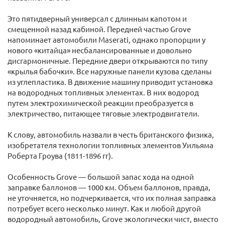
Это пятидверный универсал с длинным капотом и
смещенной назад кабиной. Передней частью Grove
напоминает автомобили Maserati, однако пропорции у
нового «китайца» несбалансированные и довольно
дисгармоничные. Передние двери открываются по типу
«крылья бабочки». Все наружные панели кузова сделаны
из углепластика. В движение машину приводит установка
на водородных топливных элементах. В них водород
путем электрохимической реакции преобразуется в
электричество, питающее тяговые электродвигатели.
К слову, автомобиль назвали в честь британского физика,
изобретателя технологии топливных элементов Уильяма
Роберта Гроува (1811-1896 гг).
Особенность Grove — большой запас хода на одной
заправке баллонов — 1000 км. Объем баллонов, правда,
не уточняется, но подчеркивается, что их полная заправка
потребует всего несколько минут. Как и любой другой
водородный автомобиль, Grove экологически чист, вместо