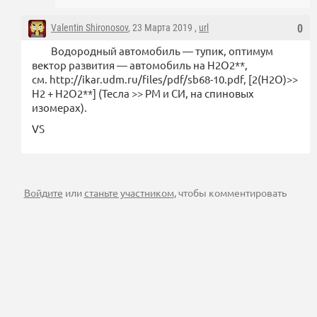
Valentin Shironosov
, 23 Марта 2019 ,
url
0
Водородный автомобиль — тупик, оптимум
вектор развития — автомобиль на H2O2**,
см. http://ikar.udm.ru/files/pdf/sb68-10.pdf, [2(H2O)>>
H2 + H2O2**] (Тесла >> РМ и СИ, на спиновых
изомерах).
VS
Войдите
или
станьте участником
, чтобы комментировать