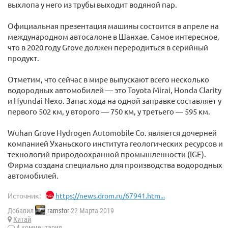
выхлопа у него из трубы выходит водяной пар.
Официальная презентация машины состоится в апреле на
международном автосалоне в Шанхае. Самое интересное,
что в 2020 году Grove должен переродиться в серийный
продукт.
Отметим, что сейчас в мире выпускают всего несколько
водородных автомобилей — это Toyota Mirai, Honda Clarity
и Hyundai Nexo. Запас хода на одной заправке составляет у
первого 502 км, у второго — 750 км, у третьего — 595 км.
Wuhan Grove Hydrogen Automobile Co. является дочерней
компанией Уханьского института геологических ресурсов и
технологий природоохранной промышленности (IGE).
Фирма создана специально для производства водородных
автомобилей.
Источник:
https://news.drom.ru/67941.htm...
Добавил
ramstor
22 Марта 2019
Китай
4 комментария