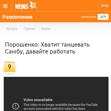
Вход
Развлечения
в мою ленту
2679
Лучшее
Горячее
Новое
Порошенко: Хватит танцевать
Самбу, давайте работать
отметили
9
в архиве