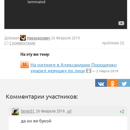
Добавил
Никандрович
26 Февраля 2019
2 комментария
проблема (3)
На эту же тему:
На митинге в Александрии Порошенко
52
ударил девушку по лицу
— 2 Марта 2019
Комментарии участников:
Serge51
, 26 Февраля 2019 ,
url
+2
да он же бухой