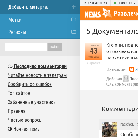
КОРОНАВИРУС
НОВОСТИ
Добавить материал
Развлеч
Метки
5 Документало
Регионы
Кто они, подп
отметили
43
отказываются 
наркотики в м
человека
в архиве
Последние комментарии
Источник:
d
Читайте новости в телеграм
Добавил
Tugo
Сообщить об ошибке
2 комментари
Топ сайтов
Забаненные участники
Комментари
Правила
Частые вопросы
raecher
, 
Ночная тема
Особенн