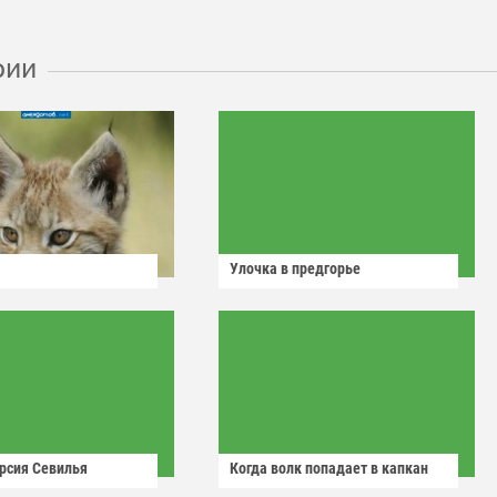
рии
Улочка в предгорье
рсия Севилья
Когда волк попадает в капкан