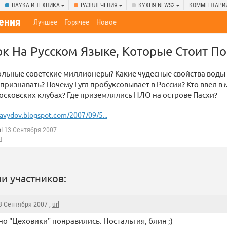
НАУКА И ТЕХНИКА
РАЗВЛЕЧЕНИЯ
КУХНЯ NEWS2
КОММЕНТАРИ
ения
Лучшее
Горячее
Новое
к На Русском Языке, Которые Стоит По
ольные советские миллионеры? Какие чудесные свойства воды
признавать? Почему Гугл пробуксовывает в России? Кто ввел в
осковских клубах? Где приземлялись НЛО на острове Пасхи?
avydov.blogspot.com/2007/09/5...
i
13 Сентября 2007
я
и участников:
13 Сентября 2007 ,
url
о "Цеховики" понравились. Ностальгия, блин ;)