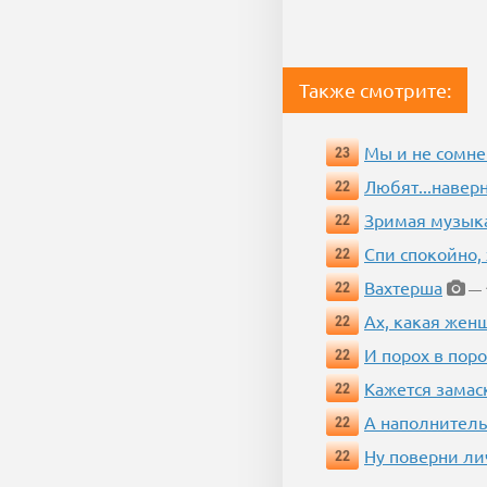
Также смотрите:
Мы и не сомне
23
Любят...навер
22
Зримая музык
22
Спи спокойно, 
22
Вахтерша
22
— 1
Ах, какая жен
22
И порох в поро
22
Кажется замас
22
А наполнитель
22
Ну поверни ли
22