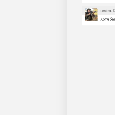
raecher
, 
Хотя ба