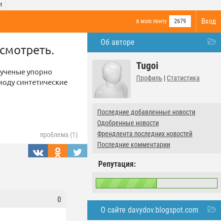
И
Вход
в мою ленту
2679
Об авторе
смотреть.
Tugoi
 ученые упорно
Профиль
|
Статистика
 моду синтетические
Последние добавленные новости
Одобренные новости
Френдлента последних новостей
проблема (1)
Последние комментарии
Репутация:
0
О сайте davydov.blogspot.com