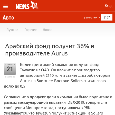
Вход
Авто
в мою ленту
3157
Лучшее
Горячее
Новое
Арабский фонд получит 36% в
производителе Aurus
Более трети акций компании получит фонд
отметили
21
Tawazun из ОАЭ. Он вложит в производство
автомобилей €110 млн и станет дистрибьютором
в архиве
Aurus на Ближнем Востоке. Sollers снизит свою
долю до 0,5
Соглашение о продаже доли в компании было подписано в
рамках международной выставки IDEX-2019, говорится в
сообщении Минпромторга, поступившем в РБК.
Указывается, что Tawazun получит 36% акций, а Sollers