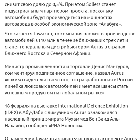
снизит свою долю до 0,5%. При этом Sollers станет
индустриальным партнером проекта, поскольку
автомобили будут производиться на мощностях
автозавода в особой экономической зоне «Алабуга».
Что касается Tawazun, то компания вложит в производство
автомобилей €110 млн в течение ближайших трех лет и
станет генеральным дистрибьютором Aurus в странах
Ближнего Востока и Северной Африки.
Министр промышленности и торговли Денис Мантуров,
комментируя подписанное соглашение, назвал Aurus
«ярким свидетельством того, что разработанная в России
линейка люксовых автомобилей имеет все шансы стать
успешным продуктом на глобальном рынке».
18 февраля на выставке International Defence Exhibition
(IDEX) в Абу-Даби с лимузином Aurus ознакомился
наследный принц эмирата Мухаммед Бен Заид Аль-
Нахаяйн, сообщает «РИА Новости».
О намерении Tawazun активно участвовать в проекте Aurus