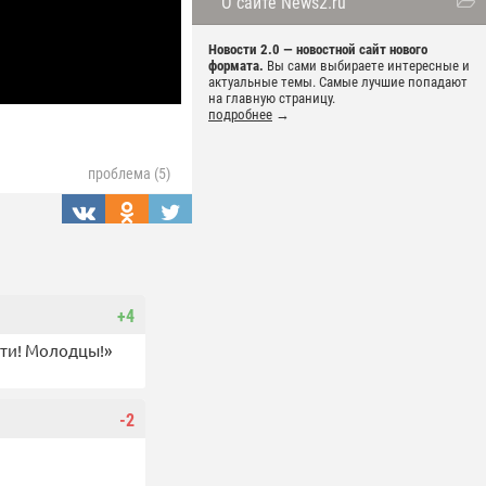
О сайте News2.ru
Новости 2.0 — новостной сайт нового
формата.
Вы сами выбираете интересные и
актуальные темы. Самые лучшие попадают
на главную страницу.
подробнее
→
проблема (5)
+4
ети! Молодцы!»
-2