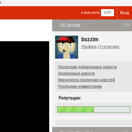
И
Вход
в мою ленту
3157
Об авторе
buzzim
Профиль
|
Статистика
Последние добавленные новости
Одобренные новости
Френдлента последних новостей
Последние комментарии
Репутация: