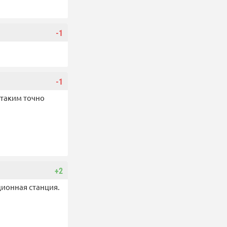
-1
-1
 таким точно
+2
ионная станция.