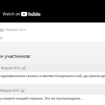
zim
7 Февраля 2019
ев
и участников:
7 Февраля 2019 ,
url
 одновременно сказать и «волки позорные» и «ай, да сукины д
7 Февраля 2019 ,
url
ы пишете «нашей страны». Это же пропагандизм...