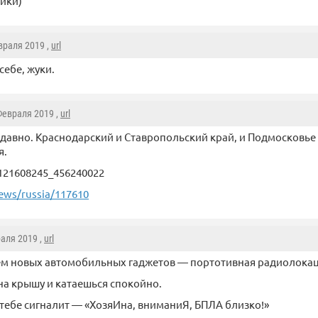
ики)
евраля 2019 ,
url
себе, жуки.
 Февраля 2019 ,
url
 давно. Краснодарский и Ставропольский край, и Подмосковье
я.
-121608245_456240022
news/russia/117610
раля 2019 ,
url
ем новых автомобильных гаджетов — портотивная радиолокац
на крышу и катаешься спокойно.
а тебе сигналит — «ХозяИна, вниманиЯ, БПЛА близко!»