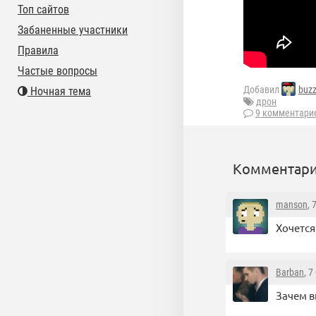
Топ сайтов
Забаненные участники
Правила
Частые вопросы
Добавил
buz
Ночная тема
дрон
9 комментари
Комментари
manson
, 
Хочется
Barban
, 
Зачем в