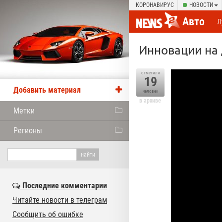
КОРОНАВИРУС
НОВОСТИ
Авто
Л
Инновации на 
отметили
19
Добавить материал
человек
в архиве
Метки
Регионы
Последние комментарии
Читайте новости в телеграм
Сообщить об ошибке