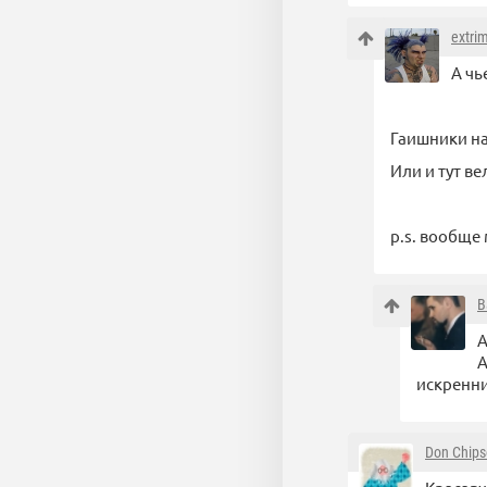
extri
А чь
Гаишники на
Или и тут в
p.s. вообще 
B
А
А
искренни
Don Chip