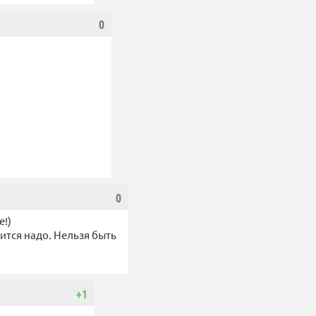
0
0
е!)
ится надо. Нельзя быть
+1