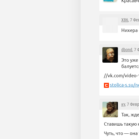
Красавч
X86
, 7 Ф
Нихера 
dbond
, 7
Это уже
балуетс
//vk.com/video
stolica-s.su/
ку
, 7 Фев
Так, жд
Ставишь такую 
Чуть, что — он