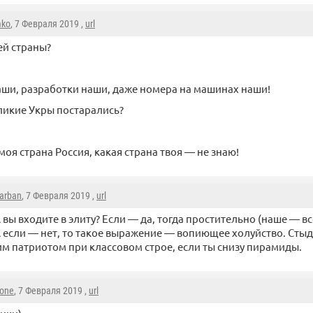
mko
, 7 Февраля 2019 ,
url
ей страны?
ши, разработки наши, даже номера на машинах наши!
еликие Укры постарались?
моя страна Россия, какая страна твоя — не знаю!
arban
, 7 Февраля 2019 ,
url
 вы входите в элиту? Если — да, тогда простительно (наше — вс
 если — нет, то такое выражение — вопиющее холуйство. Стыд
м патриотом при классовом строе, если ты снизу пирамиды.
sone
, 7 Февраля 2019 ,
url