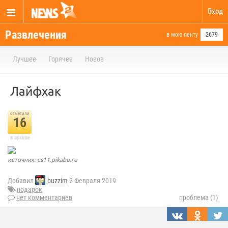
Вход
Развлечения
в мою ленту
2679
Лучшее
Горячее
Новое
Лайфхак
отметили
16
в архиве
источник: cs11.pikabu.ru
Добавил
buzzim
2 Февраля 2019
подарок
нет комментариев
проблема (1)