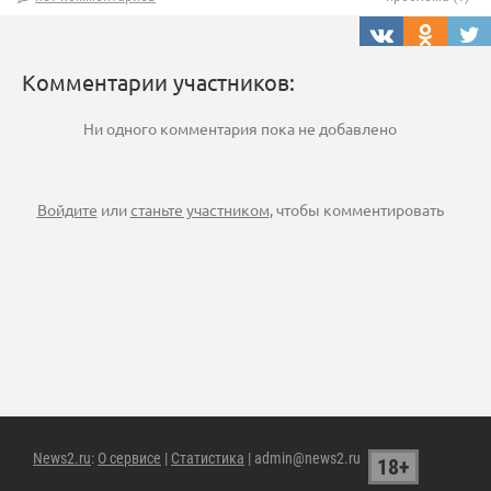
Комментарии участников:
Ни одного комментария пока не добавлено
Войдите
или
станьте участником
, чтобы комментировать
News2.ru
:
О сервисе
|
Статистика
| admin@news2.ru
18+