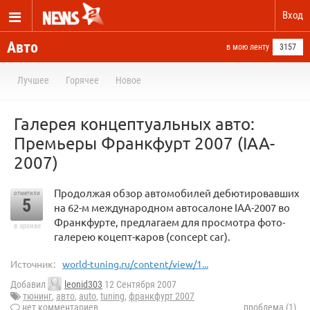
Вход
Авто
в мою ленту
3157
Лучшее
Горячее
Новое
Галерея концептуальных авто:
Премьеры Франкфурт 2007 (IAA-
2007)
Продолжая обзор автомобилей дебютировавших
отметили
5
на 62-м международном автосалоне IAA-2007 во
Франкфурте, предлагаем для просмотра фото-
в архиве
галерею коцепт-каров (сoncept сar).
Источник:
world-tuning.ru/content/view/1...
Добавил
leonid303
12 Сентября 2007
тюнинг
,
авто
,
auto
,
tuning
,
франкфурт 2007
нет комментариев
проблема (1)