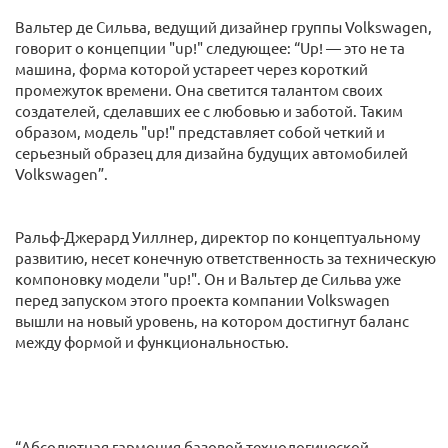
Вальтер де Сильва, ведущий дизайнер группы Volkswagen,
говорит о концепции "up!" следующее: “Up! — это не та
машина, форма которой устареет через короткий
промежуток времени. Она светится талантом своих
создателей, сделавших ее с любовью и заботой. Таким
образом, модель "up!" представляет собой четкий и
серьезный образец для дизайна будущих автомобилей
Volkswagen”.
Ральф-Джерард Уиллнер, директор по концептуальному
развитию, несет конечную ответственность за техническую
компоновку модели "up!". Он и Вальтер де Сильва уже
перед запуском этого проекта компании Volkswagen
вышли на новый уровень, на котором достигнут баланс
между формой и функциональностью.
“Абсолютная гармония базовой технологической