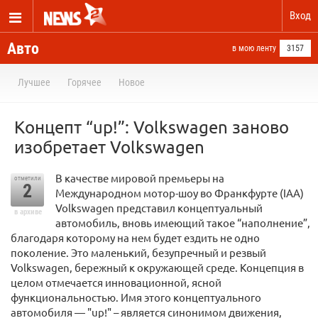
Вход
Авто
в мою ленту
3157
Лучшее
Горячее
Новое
Концепт “up!”: Volkswagen заново
изобретает Volkswagen
В качестве мировой премьеры на
отметили
2
Международном мотор-шоу во Франкфурте (IAA)
Volkswagen представил концептуальный
в архиве
автомобиль, вновь имеющий такое “наполнение”,
благодаря которому на нем будет ездить не одно
поколение. Это маленький, безупречный и резвый
Volkswagen, бережный к окружающей среде. Концепция в
целом отмечается инновационной, ясной
функциональностью. Имя этого концептуального
автомобиля — "up!" – является синонимом движения,