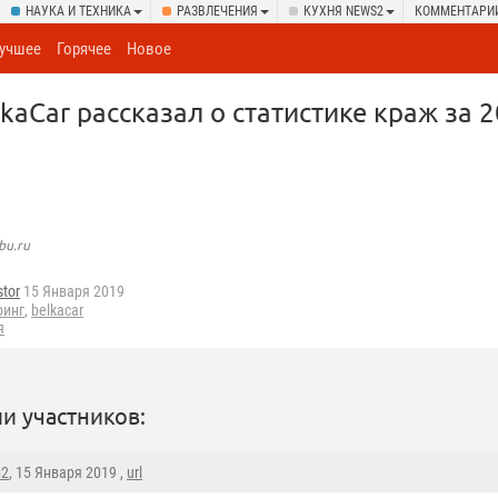
НАУКА И ТЕХНИКА
РАЗВЛЕЧЕНИЯ
КУХНЯ NEWS2
КОММЕНТАРИ
учшее
Горячее
Новое
kaCar рассказал о статистике краж за 2
bu.ru
tor
15 Января 2019
ринг
,
belkacar
я
и участников:
н2
, 15 Января 2019 ,
url