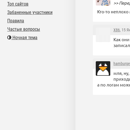
>> Пере
Топ сайтов
Кто-то неплохо
Забаненные участники
Правила
Частые вопросы
X86
, 15 
Ночная тема
Как они
записал
hamburge
мля, ну,
приходи
а по логам можн