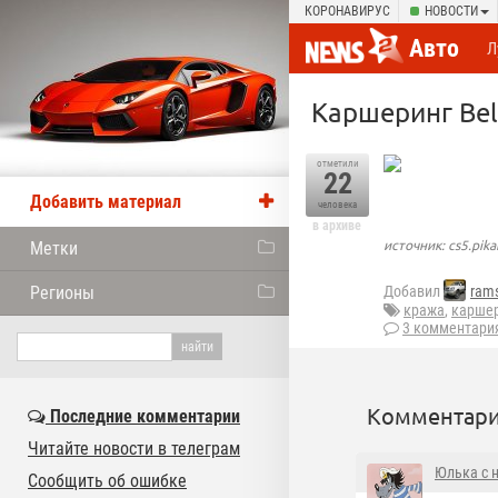
КОРОНАВИРУС
НОВОСТИ
Авто
Л
Каршеринг Bel
отметили
22
Добавить материал
человека
в архиве
источник: cs5.pika
Метки
Регионы
Добавил
rams
кража
,
карше
3 комментари
Комментари
Последние комментарии
Читайте новости в телеграм
Юлька с 
Сообщить об ошибке