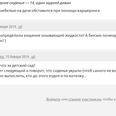
дние сиденья — 14, один задний диван
 мебелью на даче обставился при помощи каршеринга
Января 2019 ,
url
 определили хищение омывающей жидкости? А бензин почему 
и? )
rru
, 15 Января 2019 ,
url
 что за детский сад?
т следующий и говорит, что сиденье украли (чтоб самого не вз
о вычислить, кто до этого ездил и по котелку...
Войдите
или
станьте участником
, чтобы