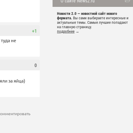
О сайте News2.ru
Новости 2.0 — новостной сайт нового
формата.
Вы сами выбираете интересные и
актуальные темы. Самые лучшие попадают
на главную страницу.
+1
подробнее
→
туда не
0
яли за яйца)
 комментировать