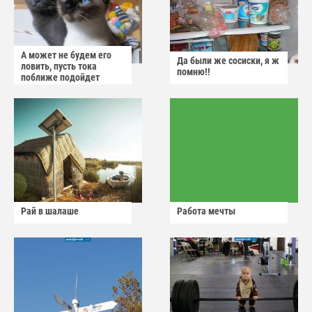
А может не будем его
Да были же сосиски, я ж
ловить, пусть тока
помню!!
поближе подойдет
Рай в шалаше
Работа мечты