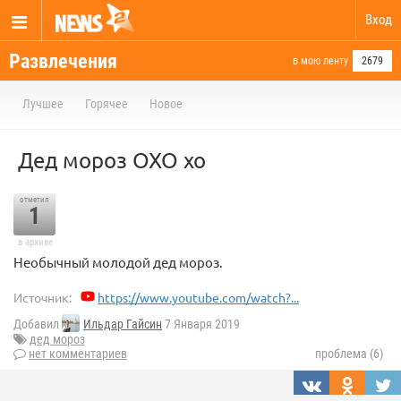
Вход
Развлечения
в мою ленту
2679
Лучшее
Горячее
Новое
Дед мороз ОХО хо
отметил
1
в архиве
Необычный молодой дед мороз.
Источник:
https://www.youtube.com/watch?...
Добавил
Ильдар Гайсин
7 Января 2019
дед мороз
нет комментариев
проблема (6)