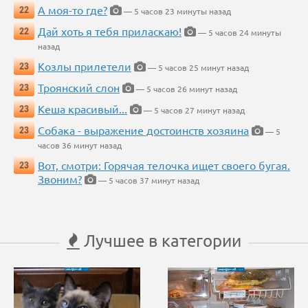
А моя-то где?
22
— 5 часов 23 минуты назад
Дай хоть я тебя приласкаю!
22
— 5 часов 24 минуты
назад
Козлы прилетели
23
— 5 часов 25 минут назад
Троянский слон
23
— 5 часов 26 минут назад
Кеша красивый...
23
— 5 часов 27 минут назад
Собака - выражение достоинств хозяина
23
— 5
часов 36 минут назад
Вот, смотри: Горячая телочка ищет своего бугая.
23
Звоним?
— 5 часов 37 минут назад
Лучшее в категории