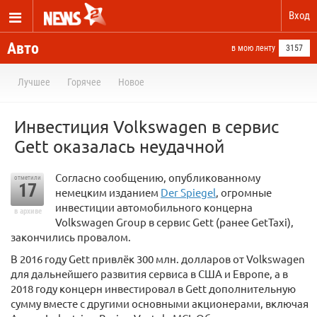
Вход
Авто
в мою ленту
3157
Лучшее
Горячее
Новое
Инвестиция Volkswagen в сервис
Gett оказалась неудачной
Согласно сообщению, опубликованному
отметили
17
немецким изданием
Der Spiegel
, огромные
инвестиции автомобильного концерна
в архиве
Volkswagen Group в сервис Gett (ранее GetTaxi),
закончились провалом.
В 2016 году Gett привлёк 300 млн. долларов от Volkswagen
для дальнейшего развития сервиса в США и Европе, а в
2018 году концерн инвестировал в Gett дополнительную
сумму вместе с другими основными акционерами, включая