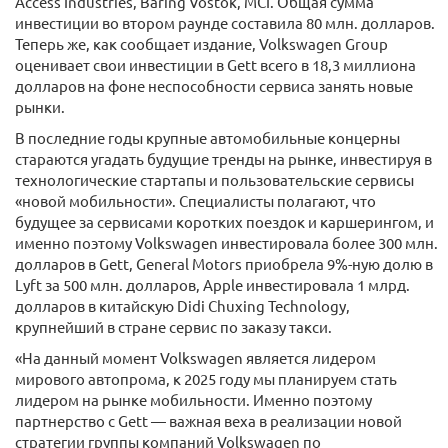
Access Industries, Baring Vostok, MCI. Общая сумма
инвестиции во втором раунде составила 80 млн. долларов.
Теперь же, как сообщает издание, Volkswagen Group
оценивает свои инвестиции в Gett всего в 18,3 миллиона
долларов на фоне неспособности сервиса занять новые
рынки.
В последние годы крупные автомобильные концерны
стараются угадать будущие тренды на рынке, инвестируя в
технологические стартапы и пользовательские сервисы
«новой мобильности». Специалисты полагают, что
будущее за сервисами коротких поездок и каршерингом, и
именно поэтому Volkswagen инвестировала более 300 млн.
долларов в Gett, General Motors приобрела 9%-ную долю в
Lyft за 500 млн. долларов, Apple инвестировала 1 млрд.
долларов в китайскую Didi Chuxing Technology,
крупнейший в стране сервис по заказу такси.
«На данный момент Volkswagen является лидером
мирового автопрома, к 2025 году мы планируем стать
лидером на рынке мобильности. Именно поэтому
партнерство с Gett — важная веха в реализации новой
стратегии группы компаний Volkswagen по