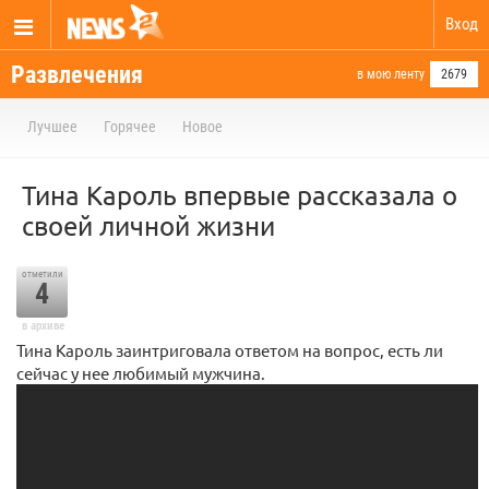
Вход
Развлечения
в мою ленту
2679
Лучшее
Горячее
Новое
Тина Кароль впервые рассказала о
своей личной жизни
отметили
4
в архиве
Тина Кароль заинтриговала ответом на вопрос, есть ли
сейчас у нее любимый мужчина.