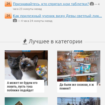
Признавайтесь, кто спрятал мои таблетки?
24
— 4
часа 23 минуты назад
Как прилежный ученик вижу Девы светлый лик...
24
— 4 часа 24 минуты назад
Лучшее в категории
А может не будем его
Да были же сосиски, я ж
ловить, пусть тока
помню!!
поближе подойдет