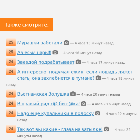
Также смотрите:
Мурашки забегали
25
— 4 часа 15 минут назад
Аз есьм царь!!!
25
— 4 часа 16 минут назад
Звездой подрабатывает
24
— 4 часа 17 минут назад
А интересно- подумал ежик- если лошадь ляжет
24
спать, она захлебнется в тумане?
— 4 часа 18 минут
назад
Вьетнамская Золушка
24
— 4 часа 20 минут назад
В правый ряд с@ би с@ка!
24
— 4 часа 20 минут назад
Надо еще купальники в полоску
24
— 4 часа 22 минуты
назад
Так вот вы какие - глаза на затылке!
24
— 4 часа 22
минуты назад