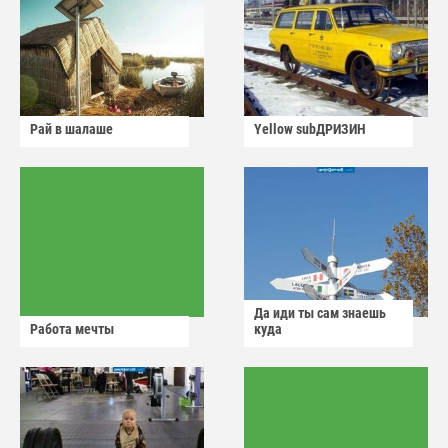
Рай в шалаше
Yellow subДРИЗИН
Да иди ты сам знаешь
Работа мечты
куда