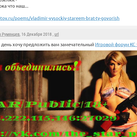
ока что наш...
etov.ru/poems/vladimir-vysockiy-stareem-brat-ty-govorish
 Румянцев
, 16 Декабря 2018 ,
url
 день хочу предложить вам замечательный
Игровой форум КС 