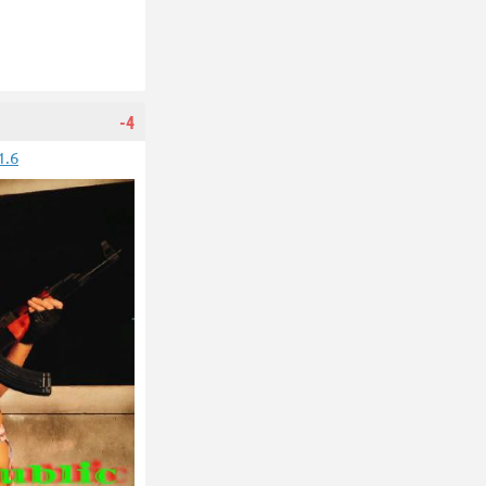
-4
1.6