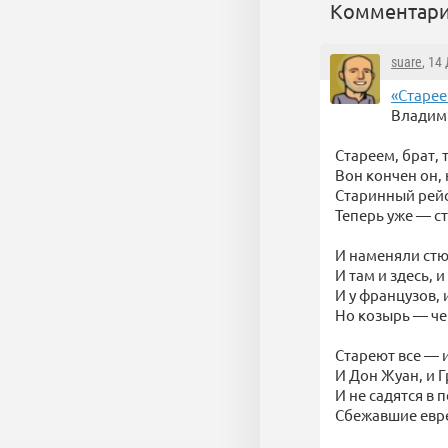
Комментари
suare
, 14
«Старее
Владим
Стареем, брат,
Вон кончен он,
Старинный рейс
Теперь уже — с
И наменяли ст
И там и здесь, и
И у французов, и 
Но козырь — чер
Стареют все — 
И Дон Жуан, и Г
И не садятся в 
Сбежавшие евр