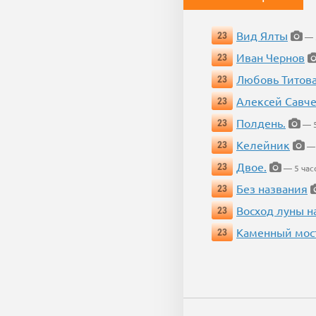
Вид Ялты
23
— 5
Иван Чернов
23
Любовь Титов
23
Алексей Савч
23
Полдень.
23
— 5
Келейник
23
— 
Двое.
23
— 5 час
Без названия
23
Восход луны н
23
Каменный мос
23