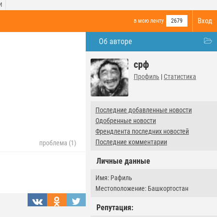
И
Вход
в мою ленту
2679
Об авторе
срф
Профиль
|
Статистика
Последние добавленные новости
Одобренные новости
Френдлента последних новостей
Последние комментарии
проблема (1)
Личные данные
Имя: Рафиль
Местоположение: Башкортостан
Репутация: