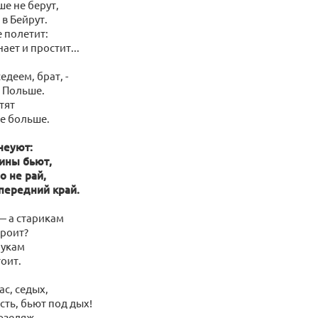
е не берут,
в Бейрут.
е полетит:
ает и простит...
едеем, брат, -
в Польше.
тят
е больше.
неуют:
рины бьют,
о не рай,
передний край.
— а старикам
троит?
рукам
тоит.
ас, седых,
сть, бьют под дых!
юзеляж -