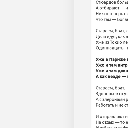
Стюардов больш
А отбирают — и 
Никто теперь н
Что там — Бог зн
Стареем, брат, с
Дела идут, как 
Уже из Токио ле
Одиннадцать, н
Уже в Париже 
Уже и там вит
Уже и там давн
А как везде — 
Стареем, брат, 
Здоровье кто у
А с элеронами 
Работать и не с
И отправляют н
На отдых — то е
И всё же этот ф