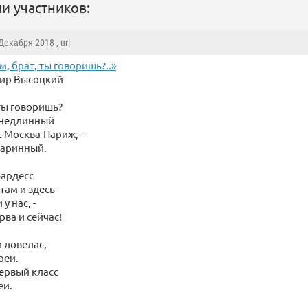
и участников:
 Декабря 2018 ,
url
м, брат, ты говоришь?..»
ир Высоцкий
 ты говоришь?
 недлинный
 Москва-Париж, -
таринный.
юардесс
 там и здесь -
у нас, -
ва и сейчас!
и ловелас,
реи.
первый класс
еи.