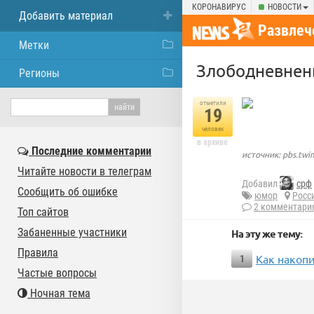
КОРОНАВИРУС
НОВОСТИ
Добавить материал
Развлеч
Метки
Злободневнен
Регионы
отметили
19
человек
в архиве
Последние комментарии
источник: pbs.tw
Читайте новости в телеграм
Добавил
срф
Сообщить об ошибке
юмор
Росс
2 комментари
Топ сайтов
Забаненные участники
На эту же тему:
Правила
Как накопи
1
Частые вопросы
Ночная тема