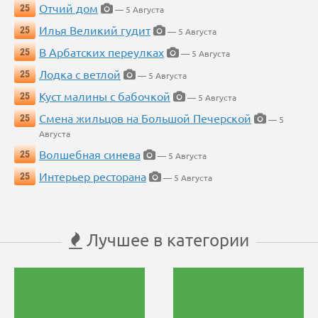
Отчий дом
25
— 5 Августа
Илья Великий гудит
25
— 5 Августа
В Арбатских переулках
25
— 5 Августа
Лодка с ветлой
25
— 5 Августа
Куст малины с бабочкой
25
— 5 Августа
Смена жильцов на Большой Печерской
25
— 5
Августа
Волшебная синева
25
— 5 Августа
Интерьер ресторана
25
— 5 Августа
Лучшее в категории