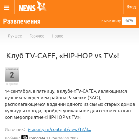
Вход
Развлечения
в мою ленту
2679
Лучшее
Горячее
Новое
Клуб TV-CAFE, «HIP-HOP vs TV»!
отметили
2
в архиве
14 сентября, в пятницу, в клубе «TV-CAFE», являющимся
лучшим заведением района Раменки (ЗАО),
располагающемся в здании одного из самых старых домов
культуры города, пройдет уникальное для сего места хип-
хоп мероприятие «HIP-HOP vs TV»!
Источник:
i-raparty.ru/content/view/12/3...
Добавил
corporate
11 Сентября 2007