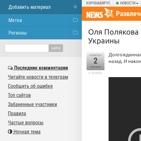
КОРОНАВИРУС
НОВОСТИ
Добавить материал
Развлеч
Метки
Оля Полякова
Регионы
Украины
Долгожданная 
отметили
2
назад. И нако
Последние комментарии
человека
в архиве
Читайте новости в телеграм
Сообщить об ошибке
Топ сайтов
Забаненные участники
Правила
Частые вопросы
Ночная тема