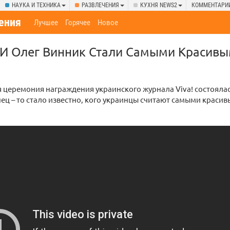
НАУКА И ТЕХНИКА
РАЗВЛЕЧЕНИЯ
КУХНЯ NEWS2
КОММЕНТАРИ
ения
Лучшее
Горячее
Новое
 И Олег Винник Стали Самыми Красив
церемония награждения украинского журнала Viva! состояла
нец – то стало известно, кого украинцы считают самыми краси