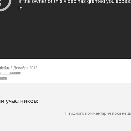
ixifuv
8 Декабря 2018
,
олег винник
риев
и участников:
Ни одного комментария пока не 