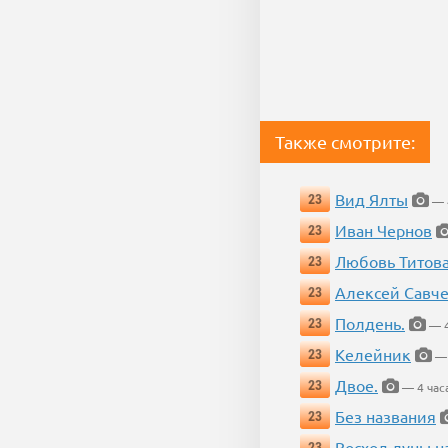
Также смотрите:
Вид Ялты
23
— 4
Иван Чернов
23
Любовь Титов
23
Алексей Савч
23
Полдень.
23
— 4
Келейник
23
— 
Двое.
23
— 4 час
Без названия
23
Восход луны н
23