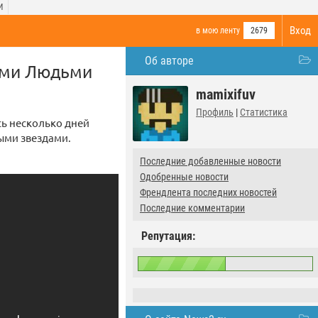
И
Вход
в мою ленту
2679
Об авторе
ыми Людьми
mamixifuv
Профиль
|
Статистика
сь несколько дней
выми звездами.
Последние добавленные новости
Одобренные новости
Френдлента последних новостей
Последние комментарии
Репутация: