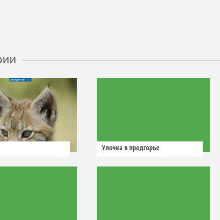
рии
Улочка в предгорье