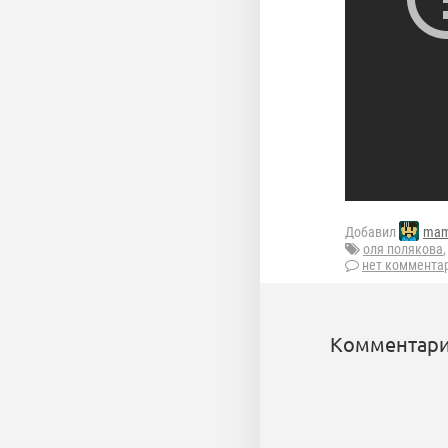
Добавил
mam
оля полякова
нет коммента
Комментари