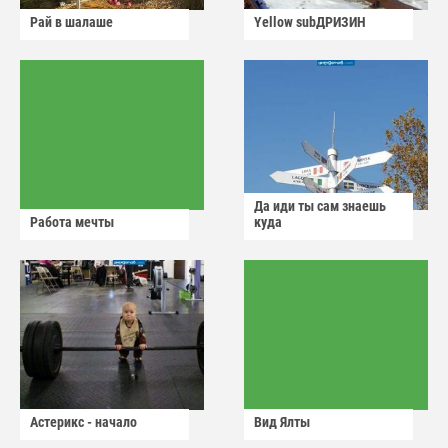
Рай в шалаше
Yellow subДРИЗИН
Да иди ты сам знаешь
Работа мечты
куда
Астерикс - начало
Вид Ялты