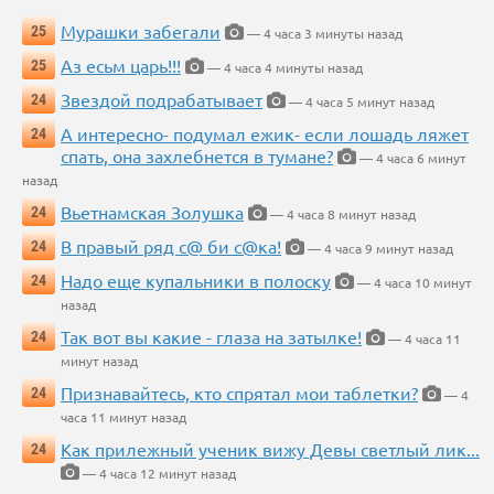
Мурашки забегали
25
— 4 часа 3 минуты назад
Аз есьм царь!!!
25
— 4 часа 4 минуты назад
Звездой подрабатывает
24
— 4 часа 5 минут назад
А интересно- подумал ежик- если лошадь ляжет
24
спать, она захлебнется в тумане?
— 4 часа 6 минут
назад
Вьетнамская Золушка
24
— 4 часа 8 минут назад
В правый ряд с@ би с@ка!
24
— 4 часа 9 минут назад
Надо еще купальники в полоску
24
— 4 часа 10 минут
назад
Так вот вы какие - глаза на затылке!
24
— 4 часа 11
минут назад
Признавайтесь, кто спрятал мои таблетки?
24
— 4
часа 11 минут назад
Как прилежный ученик вижу Девы светлый лик...
24
— 4 часа 12 минут назад