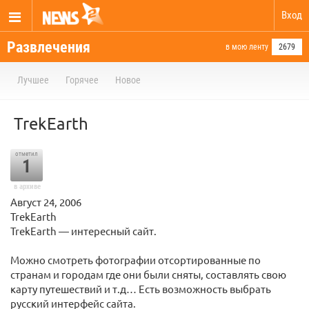
Вход
Развлечения
в мою ленту
2679
Лучшее
Горячее
Новое
TrekEarth
отметил
1
в архиве
Август 24, 2006
TrekEarth
TrekEarth — интересный сайт.
Можно смотреть фотографии отсортированные по
странам и городам где они были сняты, составлять свою
карту путешествий и т.д… Есть возможность выбрать
русский интерфейс сайта.