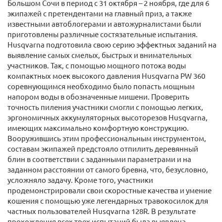
Большом Сочи в период с 31 октября – 2 ноября, где для 6
экипажей с претендентами на главный приз, а также
известными автоблогерами и автожурналистами были
приготовлены различные состязательные испытания.
Husqvarna подготовила свою серию эффектных заданий на
выявление самых смелых, быстрых и внимательных
участников. Так, с помощью мощного потока воды
компактных моек высокого давления Husqvarna PW 360
соревнующимся необходимо было попасть мощным
напором воды в обозначенные мишени. Проверить
точность пиления участники смогли с помощью легких,
эргономичных аккумуляторных высоторезов Husqvarna,
имеющих максимально комфортную конструкцию.
Вооружившись этим профессиональным инструментом,
составам экипажей предстояло отпилить деревянный
блин в соответствии с заданными параметрами и на
заданном расстоянии от самого бревна, что, безусловно,
усложняло задачу. Кроме того, участники
продемонстрировали свои скоростные качества и умение
кошения с помощью уже легендарных травокосилок для
частных пользователей Husqvarna 128R. В результате
прохождения всех трех испытаний была выявлена