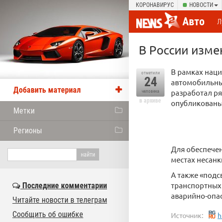
КОРОНАВИРУС
НОВОСТИ
Авто
Л
В России изме
В рамках наци
отметили
24
автомобильные
Добавить материал
разработал ря
человека
в архиве
опубликованы 
Метки
Регионы
Для обеспече
местах несан
А также «подс
транспортных 
Последние комментарии
аварийно-опас
Читайте новости в телеграм
Сообщить об ошибке
Источник:
h