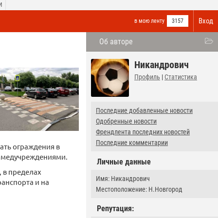
И
Вход
в мою ленту
3157
Об авторе
Никандрович
Профиль
|
Статистика
Последние добавленные новости
Одобренные новости
Френдлента последних новостей
Последние комментарии
ать ограждения в
, медучреждениями.
Личные данные
, в пределах
Имя: Никандрович
ранспорта и на
Местоположение: Н.Новгород
Репутация: