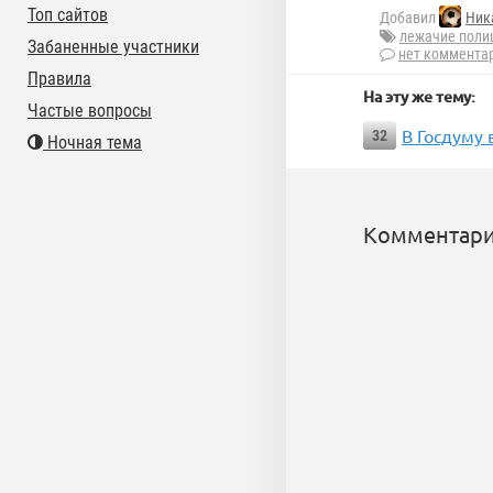
Топ сайтов
Добавил
Ник
лежачие поли
Забаненные участники
нет коммента
Правила
На эту же тему:
Частые вопросы
В Госдуму 
32
Ночная тема
Комментари