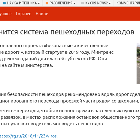
НАУКА И ТЕХНИКА
РАЗВЛЕЧЕНИЯ
КУХНЯ NEWS2
КОММЕНТАРИ
учшее
Горячее
Новое
нится система пешеходных переходов
онального проекта «Безопасные и качественные
 дороги», который стартует в 2019 году, Минтранс
д рекомендаций для властей субъектов РФ. Они
на сайте министерства.
ния безопасности пешеходов рекомендовано вдоль дорог сдел
кционированного перехода проезжей части рядом со школами
ветить» переходы, чтобы в ночное время в населенных пунктах
развязок, в местах расположения остановок общественного т
ных участках водитель мог видеть пешеходов.
ttps://rg.ru/2018/11/23/v-ros...