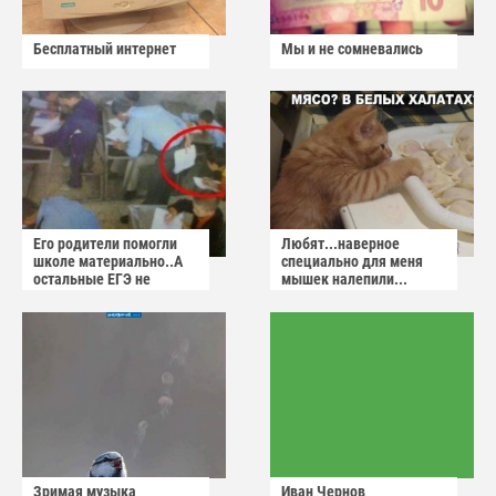
Бесплатный интернет
Мы и не сомневались
Его родители помогли
Любят...наверное
школе материально..А
специально для меня
остальные ЕГЭ не
мышек налепили...
сдадут
Зримая музыка
Иван Чернов