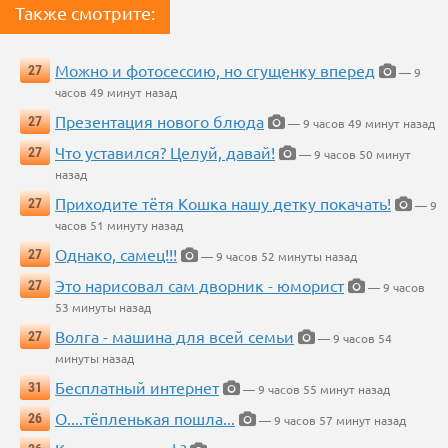
Также смотрите:
Можно и фотосессию, но сгущенку вперед
27
— 9
часов 49 минут назад
Презентация нового блюда
27
— 9 часов 49 минут назад
Что уставился? Целуй, давай!
27
— 9 часов 50 минут
назад
Приходите тётя Кошка нашу детку покачать!
27
— 9
часов 51 минуту назад
Однако, самец!!!
27
— 9 часов 52 минуты назад
Это нарисовал сам дворник - юморист
27
— 9 часов
53 минуты назад
Волга - машина для всей семьи
27
— 9 часов 54
минуты назад
Бесплатный интернет
31
— 9 часов 55 минут назад
О....тёпленькая пошла...
26
— 9 часов 57 минут назад