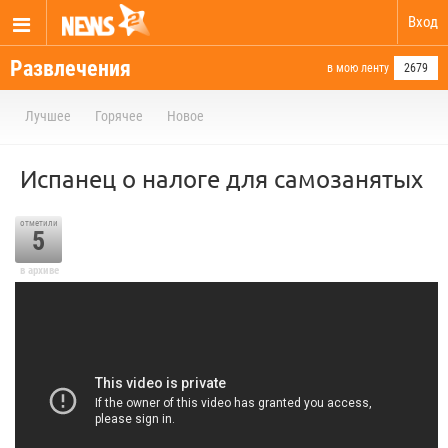
Вход
Развлечения
в мою ленту
2679
Лучшее
Горячее
Новое
Испанец о налоге для самозанятых
отметили
5
в архиве