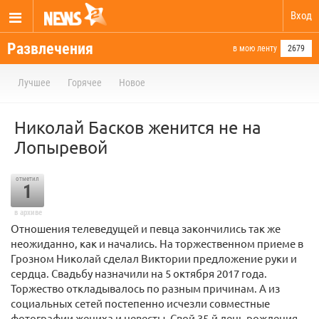
Вход
Развлечения
в мою ленту
2679
Лучшее
Горячее
Новое
Николай Басков женится не на
Лопыревой
отметил
1
в архиве
Отношения телеведущей и певца закончились так же
неожиданно, как и начались. На торжественном приеме в
Грозном Николай сделал Виктории предложение руки и
сердца. Свадьбу назначили на 5 октября 2017 года.
Торжество откладывалось по разным причинам. А из
социальных сетей постепенно исчезли совместные
фотографии жениха и невесты. Свой 35-й день рождения