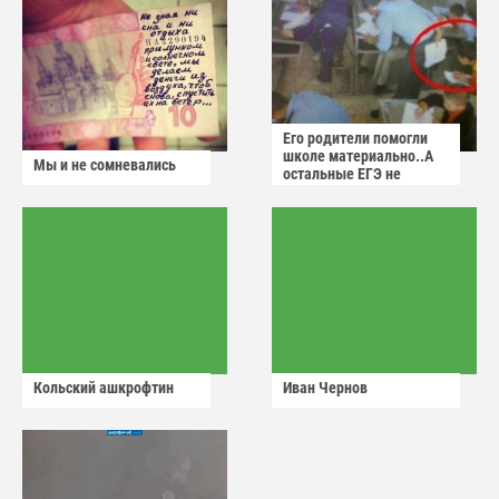
Его родители помогли
школе материально..А
Мы и не сомневались
остальные ЕГЭ не
сдадут
Кольский ашкрофтин
Иван Чернов