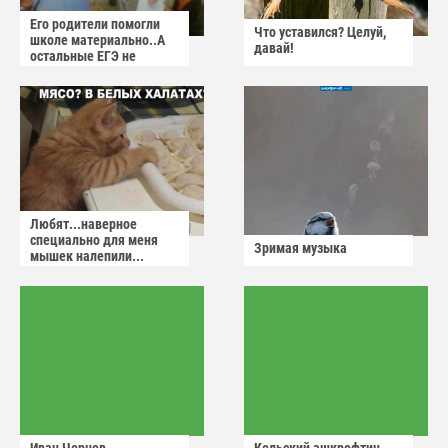
Его родители помогли
Что уставился? Целуй,
школе материально..А
давай!
остальные ЕГЭ не
сдадут
Любят...наверное
специально для меня
Зримая музыка
мышек налепили...