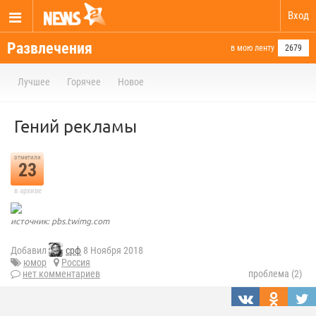
Вход
Развлечения
в мою ленту
2679
Лучшее
Горячее
Новое
Гений рекламы
отметили
23
в архиве
источник: pbs.twimg.com
Добавил
срф
8 Ноября 2018
юмор
Россия
нет комментариев
проблема (2)