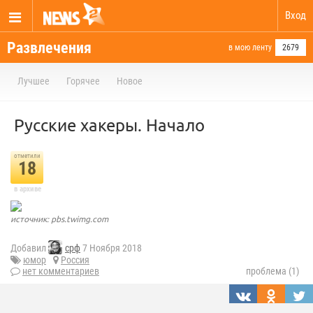
Вход
Развлечения
в мою ленту
2679
Лучшее
Горячее
Новое
Русские хакеры. Начало
отметили
18
в архиве
источник: pbs.twimg.com
Добавил
срф
7 Ноября 2018
юмор
Россия
нет комментариев
проблема (1)