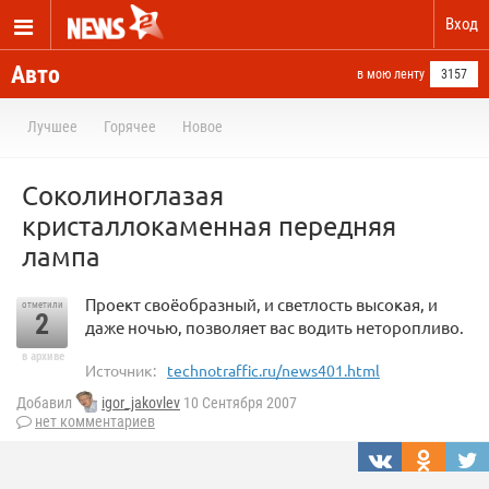
Вход
Авто
в мою ленту
3157
Лучшее
Горячее
Новое
Соколиноглазая
кристаллокаменная передняя
лампа
Проект своёобразный, и светлость высокая, и
отметили
2
даже ночью, позволяет вас водить неторопливо.
в архиве
Источник:
technotraffic.ru/news401.html
Добавил
igor_jakovlev
10 Сентября 2007
нет комментариев