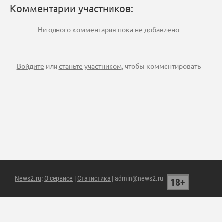
Комментарии участников:
Ни одного комментария пока не добавлено
Войдите
или
станьте участником
, чтобы комментировать
News2.ru
:
О сервисе
|
Статистика
| admin@news2.ru
18+