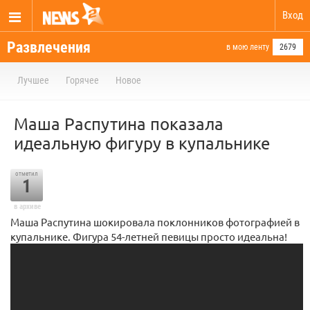
Вход
Развлечения
в мою ленту
2679
Лучшее
Горячее
Новое
Маша Распутина показала
идеальную фигуру в купальнике
отметил
1
в архиве
Маша Распутина шокировала поклонников фотографией в
купальнике. Фигура 54-летней певицы просто идеальна!