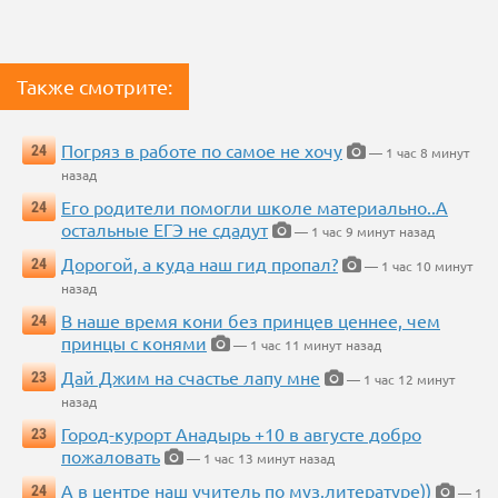
Также смотрите:
Погряз в работе по самое не хочу
24
— 1 час 8 минут
назад
Его родители помогли школе материально..А
24
остальные ЕГЭ не сдадут
— 1 час 9 минут назад
Дорогой, а куда наш гид пропал?
24
— 1 час 10 минут
назад
В наше время кони без принцев ценнее, чем
24
принцы с конями
— 1 час 11 минут назад
Дай Джим на счастье лапу мне
23
— 1 час 12 минут
назад
Город-курорт Анадырь +10 в августе добро
23
пожаловать
— 1 час 13 минут назад
А в центре наш учитель по муз.литературе))
24
— 1