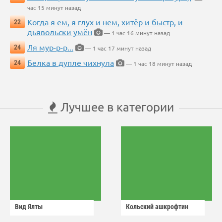
час 15 минут назад
Когда я ем, я глух и нем, хитёр и быстр, и
22
дьявольски умён
— 1 час 16 минут назад
Ля мур-р-р...
24
— 1 час 17 минут назад
Белка в дупле чихнула
24
— 1 час 18 минут назад
Лучшее в категории
Вид Ялты
Кольский ашкрофтин