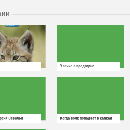
рии
Улочка в предгорье
рсия Севилья
Когда волк попадает в капкан