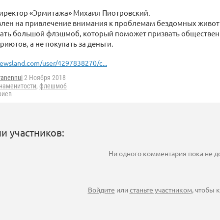
иректор «Эрмитажа» Михаил Пиотровский.
влен на привлечение внимания к проблемам бездомных живот
дать большой флэшмоб, который поможет призвать обществен
риютов, а не покупать за деньги.
ewsland.com/user/4297838270/c...
ranennui
2 Ноября 2018
наменитости
,
флешмоб
риев
и участников:
Ни одного комментария пока не 
Войдите
или
станьте участником
, чтобы