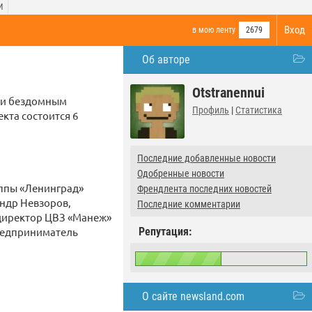
И
Вход
в мою ленту
2679
Об авторе
Otstranennui
щи бездомным
Профиль
|
Статистика
кта состоится 6
Последние добавленные новости
Одобренные новости
уппы «Ленинград»
Френдлента последних новостей
андр Невзоров,
Последние комментарии
директор ЦВЗ «Манеж»
Репутация:
предприниматель
О сайте newsland.com