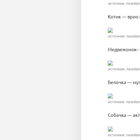
источник: newsla
Котик — врио 
источник: newsla
Медвежонок– 
источник: newsla
Белочка — му
источник: newsla
Собачка — ак
источник: newsla