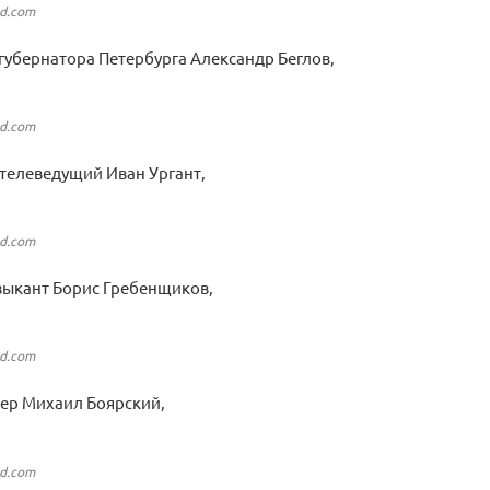
nd.com
губернатора Петербурга Александр Беглов,
nd.com
телеведущий Иван Ургант,
nd.com
зыкант Борис Гребенщиков,
nd.com
тер Михаил Боярский,
nd.com