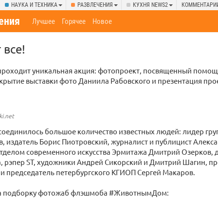
НАУКА И ТЕХНИКА
РАЗВЛЕЧЕНИЯ
КУХНЯ NEWS2
КОММЕНТАРИ
ения
Лучшее
Горячее
Новое
 все!
 проходит уникальная акция: фотопроект, посвященный помо
рытие выставки фото Даниила Рабовского и презентация прое
ki.net
соединилось большое количество известных людей: лидер гр
, издатель Борис Пиотровский, журналист и публицист Алекс
тделом современного искусства Эрмитажа Дмитрий Озерков, 
, рэпер ST, художники Андрей Сикорский и Дмитрий Шагин, 
 и председатель петербургского КГИОП Сергей Макаров.
а подборку фотожаб флэшмоба #ЖивотнымДом: