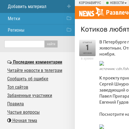
КОРОНАВИРУС
НОВОСТИ
Добавить материал
Развлеч
Метки
Котиков любят
Регионы
В Петербурге
отметил
1
животным. Отк
ноября.
человек
в архиве
Последние комментарии
источник: cdn.fish
Читайте новости в телеграм
К проекту при
Сообщить об ошибке
Сергей Шнуров
Топ сайтов
заведующий о
Забаненные участники
Павел Пригара
Евгений Гудов
Правила
Частые вопросы
Посмотрите н
Ночная тема