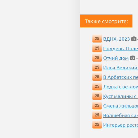
Также смотрите:
ВДНХ, 2023
25
Полдень. Пол
25
Отчий дом
25
—
Илья Великий
25
В Арбатских п
25
Лодка с ветло
25
Куст малины с
25
Смена жильцо
25
Волшебная си
25
Интерьер рест
25