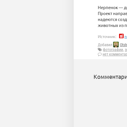
Нерпенок — д
Проект напра
надеются соз
животных из п
Источник:
n
Добавил
Otst
фотографии
,
з
нет коммента
Комментари