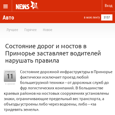
Вход
Авто
в мою ленту
3157
Лучшее
Горячее
Новое
Cостояние дорог и мостов в
Приморье заставляет водителей
нарушать правила
Состояние дорожной инфраструктуры в Приморье
отметили
11
фактически исключает проезд любой
большегрузной техники – от дорожных служб до
в архиве
фур логистических компаний. В большинстве
краевых районов на мостовых сооружениях установлены
знаки, ограничивающие предельный вес транспорта, а
объезды устроены либо через водоемы, либо – «за
тридевять земель».