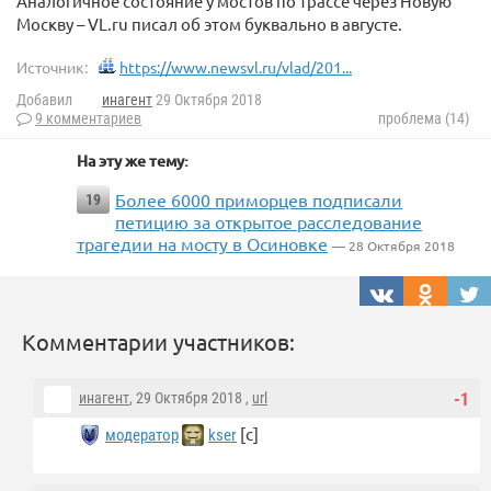
Аналогичное состояние у мостов по трассе через Новую
Москву – VL.ru писал об этом буквально в августе.
Источник:
https://www.newsvl.ru/vlad/201...
Добавил
инагент
29 Октября 2018
9 комментариев
проблема (14)
На эту же тему:
Более 6000 приморцев подписали
19
петицию за открытое расследование
трагедии на мосту в Осиновке
— 28 Октября 2018
Комментарии участников:
инагент
, 29 Октября 2018 ,
url
-1
[с]
модератор
kser