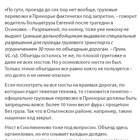
«По сути, проезда до сих пор нет вообще, грузовые
перевозки в Приморье фактически под запретом, – говорит
водитель большегруза Евгений после трагедии в
Осиновке. – Разрешений, по-моему, тоже уже никому не
выдают (
раньше дальнобойщикам выдавали специальные
разрешения для проезда грузового транспорта с
ограничением 30 тонн по объездным дорогам. – Прим.
VL.ru
). Объезды остались те же, по плохой грунтовке и
даже не всех мостов. Но у осиновского моста он был.
Только этими объездами все равно никто не пользуется –
это долго и не менее опасно».
Если посмотреть на все мосты на краевых дорогах, по
которым ездит тяжелая техника, то становится понятно –
официально грузовые перевозки в Приморье должны быть
запрещены вовсе. Более 10 тонн весит фура с прицепом
без груза. Так что в Ольгинском районе, например, таким
машинам ход закрыт.
Мост в Смоляниново тоже под вопросом. Объезд здесь
организован, но его смывает каждым дождем.