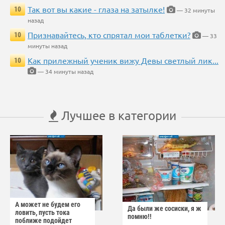
Так вот вы какие - глаза на затылке!
10
— 32 минуты
назад
Признавайтесь, кто спрятал мои таблетки?
10
— 33
минуты назад
Как прилежный ученик вижу Девы светлый лик...
10
— 34 минуты назад
Лучшее в категории
А может не будем его
Да были же сосиски, я ж
ловить, пусть тока
помню!!
поближе подойдет