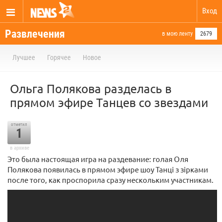
Вход
Развлечения
в мою ленту
2679
Лучшее
Горячее
Новое
Ольга Полякова разделась в
прямом эфире Танцев со звездами
отметил
1
в архиве
Это была настоящая игра на раздевание: голая Оля
Полякова появилась в прямом эфире шоу Танці з зірками
после того, как проспорила сразу нескольким участникам.