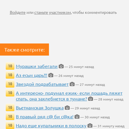
Войдите
или
станьте участником
, чтобы комментировать
Также смотрите:
Мурашки забегали
10
— 25 минут назад
Аз есьм царь!!!
10
— 26 минут назад
Звездой подрабатывает
10
— 27 минут назад
А интересно- подумал ежик- если лошадь ляжет
10
спать, она захлебнется в тумане?
— 28 минут назад
Вьетнамская Золушка
10
— 29 минут назад
В правый ряд с@ би с@ка!
10
— 30 минут назад
Надо еще купальники в полоску
10
— 31 минуту назад