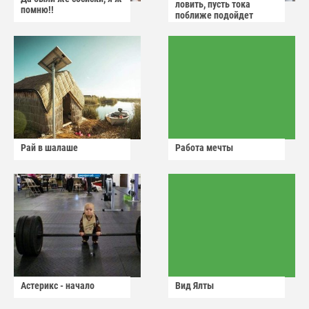
ловить, пусть тока
помню!!
поближе подойдет
Рай в шалаше
Работа мечты
Астерикс - начало
Вид Ялты