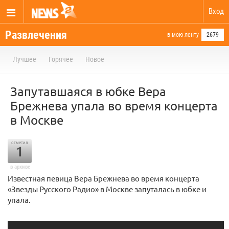
Вход
Развлечения
в мою ленту
2679
Лучшее
Горячее
Новое
Запутавшаяся в юбке Вера
Брежнева упала во время концерта
в Москве
отметил
1
в архиве
Известная певица Вера Брежнева во время концерта
«Звезды Русского Радио» в Москве запуталась в юбке и
упала.