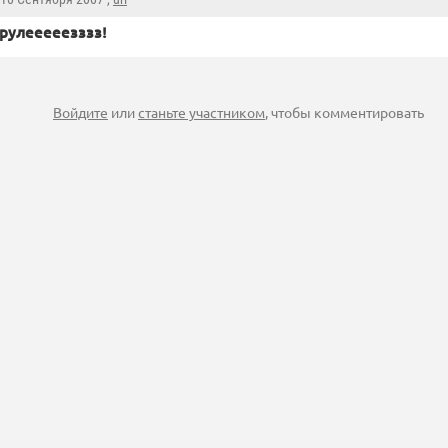
 рулееееезззз!
Войдите
или
станьте участником
, чтобы комментировать