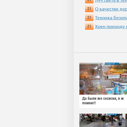
О качестве до
21
Техника безопас
21
Хрен природу 
21
Да были же сосиски, я ж
помню!!