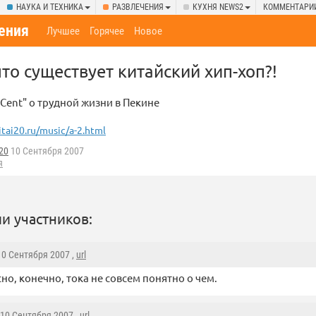
НАУКА И ТЕХНИКА
РАЗВЛЕЧЕНИЯ
КУХНЯ NEWS2
КОММЕНТАРИ
ения
Лучшее
Горячее
Новое
что существует китайский хип-хоп?!
 Cent" о трудной жизни в Пекине
itai20.ru/music/a-2.html
i20
10 Сентября 2007
я
и участников:
 10 Сентября 2007 ,
url
но, конечно, тока не совсем понятно о чем.
 10 Сентября 2007 ,
url