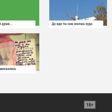
 души...
Да иди ты сам знаешь куда
омневались
18+