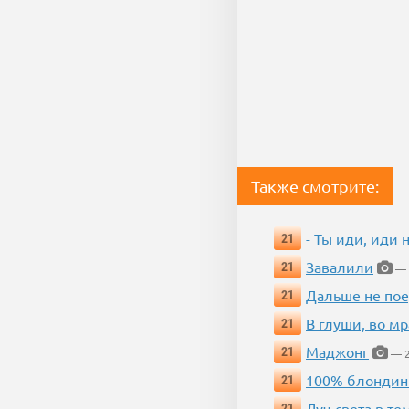
Также смотрите:
- Ты иди, иди 
21
Завалили
21
— 
Дальше не пое
21
В глуши, во мр
21
Маджонг
21
— 2
100% блондин
21
Луч света в те
21