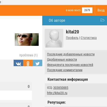
И
Вход
в мою ленту
2679
Об авторе
kitai20
Профиль
|
Статистика
Последние добавленные новости
проблема (1)
Одобренные новости
Френдлента последних новостей
Последние комментарии
Контактная информация
0
ICQ:
303850885
http://kitai20.ru
Репутация: