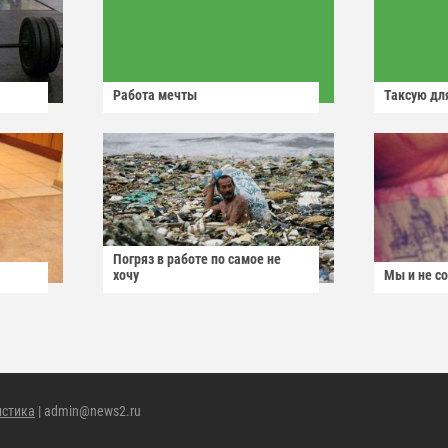
Работа мечты
Таксую для
Погряз в работе по самое не
хочу
Мы и не с
истика
| admin@news2.ru