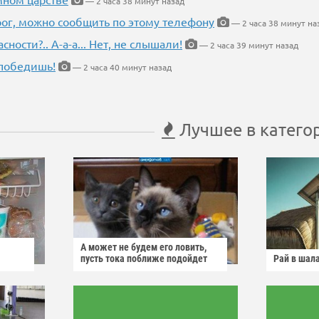
— 2 часа 38 минут назад
рог, можно сообщить по этому телефону
— 2 часа 38 минут на
ности?.. А-а-а... Нет, не слышали!
— 2 часа 39 минут назад
победишь!
— 2 часа 40 минут назад
Лучшее в катего
А может не будем его ловить,
пусть тока поближе подойдет
Рай в шал