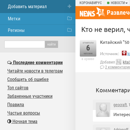
КОРОНАВИРУС
НОВОСТИ
Добавить материал
Развлеч
Метки
Кто не верил, 
Регионы
Китайский "50
отметили
6
Источник:
k
человек
в архиве
Последние комментарии
Добавил
kita
2 комментари
Читайте новости в телеграм
Сообщить об ошибке
Топ сайтов
Комментари
Забаненные участники
Правила
geocraft
,
Частые вопросы
Интерес
Ночная тема
Adrianoff
,