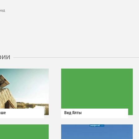
зад
рии
аше
Вид Ялты