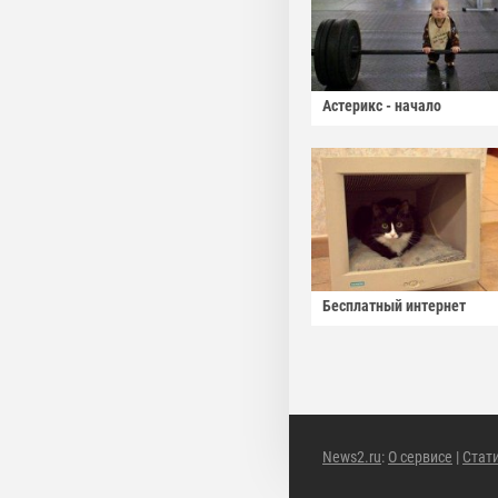
Астерикс - начало
Бесплатный интернет
News2.ru
:
О сервисе
|
Стат