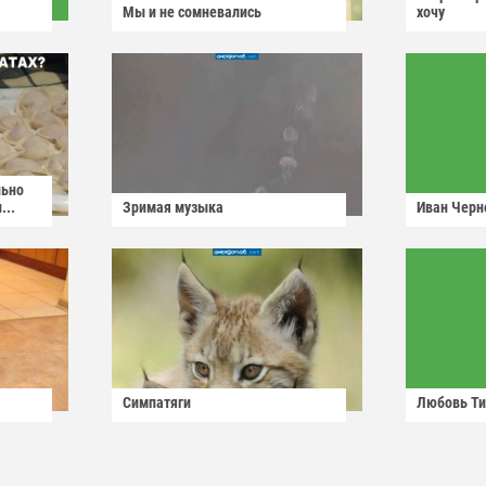
Мы и не сомневались
хочу
льно
...
Зримая музыка
Иван Черн
Симпатяги
Любовь Ти