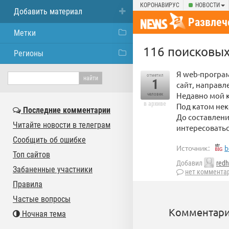
КОРОНАВИРУС
НОВОСТИ
Добавить материал
Развлеч
Метки
116 поисковых
Регионы
Я web-програм
отметил
1
сайт, направл
Недавно мой к
человек
в архиве
Под катом нек
Последние комментарии
До составлени
Читайте новости в телеграм
интересоватьс
Сообщить об ошибке
Источник:
b
Топ сайтов
Добавил
red
Забаненные участники
нет коммента
Правила
Частые вопросы
Комментари
Ночная тема