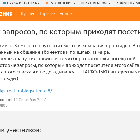
НАУКА И ТЕХНИКА
РАЗВЛЕЧЕНИЯ
КУХНЯ NEWS2
КОММЕНТАРИ
ения
Лучшее
Горячее
Новое
 запросов, по которым приходят посет
мист. За мою голову платит местная компания-провайдер. У к
енный на общение абонентов и пришлых из мира.
оллега запустил новую систему сбора статистики посещений...
оторые запросы, по которым приходят посетители этого сайта
я этого списка я и не догадывался — НАСКОЛЬКО интересным
я люди )
igstreet.ru/blogs/item/98/
hummer
10 Сентября 2007
риев
и участников: