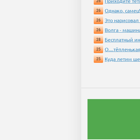
Приходите тёт
26
Однако, самец!
26
Это нарисовал
26
Волга - машин
26
Бесплатный ин
28
О....тёпленькая
25
Куда летим ш
25