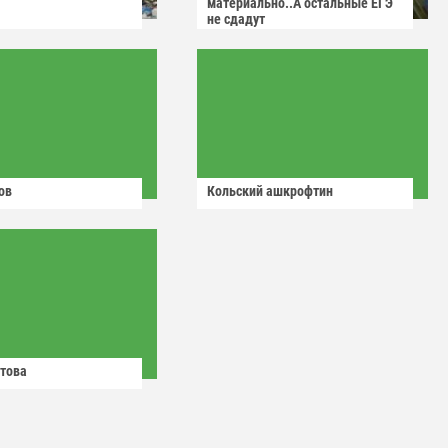
материально..А остальные ЕГЭ
не сдадут
ов
Кольский ашкрофтин
това