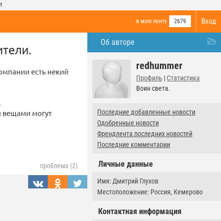
И
Вход
в мою ленту
2679
Об авторе
ители.
redhummer
омпании есть некий
Профиль
|
Статистика
Воин света.
.
и вещами могут
Последние добавленные новости
Одобренные новости
Френдлента последних новостей
Последние комментарии
Личные данные
проблема (2)
Имя: Дмитрий Глухов
Местоположение: Россия, Кемерово
Контактная информация