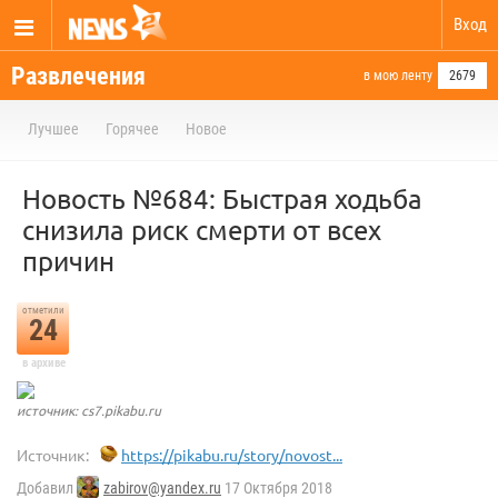
Вход
Развлечения
в мою ленту
2679
Лучшее
Горячее
Новое
Новость №684: Быстрая ходьба
снизила риск смерти от всех
причин
отметили
24
в архиве
источник: cs7.pikabu.ru
Источник:
https://pikabu.ru/story/novost...
Добавил
zabirov@yandex.ru
17 Октября 2018