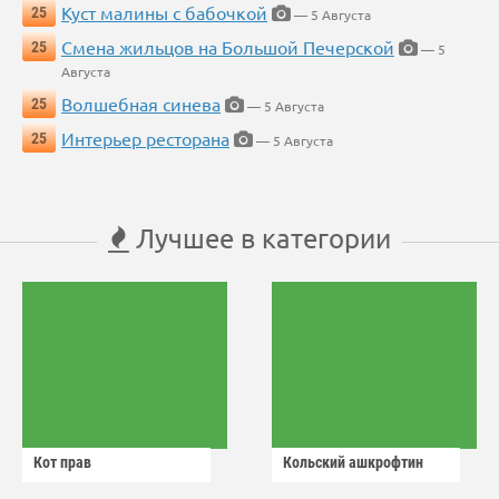
Куст малины с бабочкой
25
— 5 Августа
Смена жильцов на Большой Печерской
25
— 5
Августа
Волшебная синева
25
— 5 Августа
Интерьер ресторана
25
— 5 Августа
Лучшее в категории
Кот прав
Кольский ашкрофтин