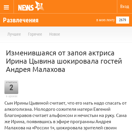
Вход
Развлечения
в мою ленту
2679
Лучшее
Горячее
Новое
Изменившаяся от запоя актриса
Ирина Цывина шокировала гостей
Андрея Малахова
отметили
2
в архиве
Сын Ирины Цывиной считает, что его мать надо спасать от
алкоголизма. Молодого сожителя матери Евгений
Благонравов считает альфонсом и нечистым на руку. Сама
же Ирина, появившись в эфире программы Андрея
Малахова на «России 1», шокировала зрителей своим