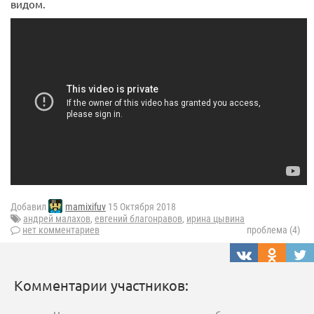
видом.
Добавил
mamixifuv
15 Октября 2018
андрей малахов
,
евгений благонравов
,
ирина цывина
нет комментариев
проблема (4)
Комментарии участников: