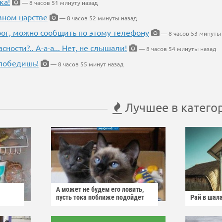
ка!
— 8 часов 51 минуту назад
мном царстве
— 8 часов 52 минуты назад
рог, можно сообщить по этому телефону
— 8 часов 53 минуты
ности?.. А-а-а... Нет, не слышали!
— 8 часов 54 минуты назад
победишь!
— 8 часов 55 минут назад
Лучшее в катего
А может не будем его ловить,
пусть тока поближе подойдет
Рай в шал