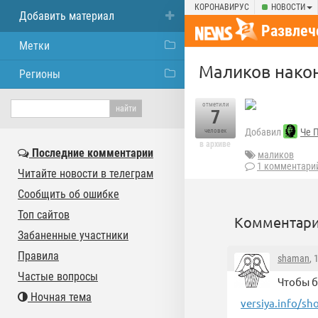
КОРОНАВИРУС
НОВОСТИ
Добавить материал
Развлеч
Метки
Маликов након
Регионы
отметили
7
Добавил
Че 
человек
в архиве
Последние комментарии
маликов
1 комментари
Читайте новости в телеграм
Сообщить об ошибке
Топ сайтов
Комментари
Забаненные участники
Правила
shaman
, 
Частые вопросы
Чтобы б
Ночная тема
versiya.info/sh