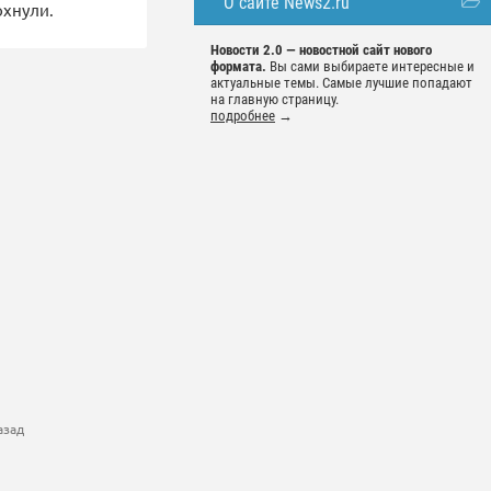
О сайте News2.ru
охнули.
Новости 2.0 — новостной сайт нового
формата.
Вы сами выбираете интересные и
актуальные темы. Самые лучшие попадают
на главную страницу.
подробнее
→
азад