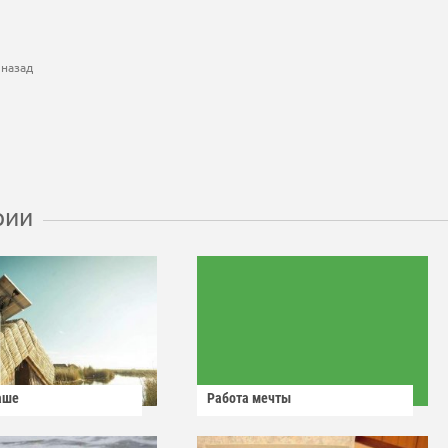
 назад
рии
аше
Работа мечты