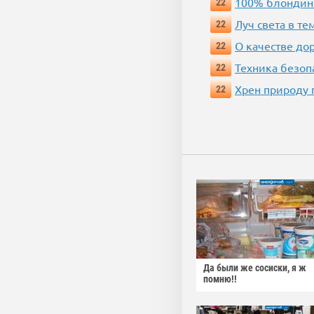
100% блондин
22
Луч света в те
22
О качестве до
22
Техника безопас
22
Хрен природу 
22
Да были же сосиски, я ж
помню!!