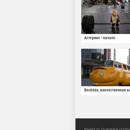
Астерикс - начало
Весёлая, какчественная к
News2.ru
:
О сервисе
|
Стат