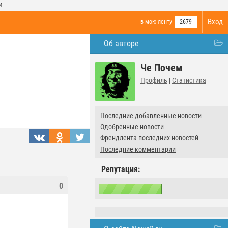
И
Вход
в мою ленту
2679
Об авторе
Че Почем
Профиль
|
Статистика
Последние добавленные новости
Одобренные новости
Френдлента последних новостей
Последние комментарии
Репутация:
0