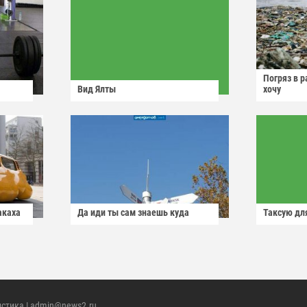
Погряз в р
Вид Ялты
хочу
акаха
Да иди ты сам знаешь куда
Таксую для
истика
| admin@news2.ru