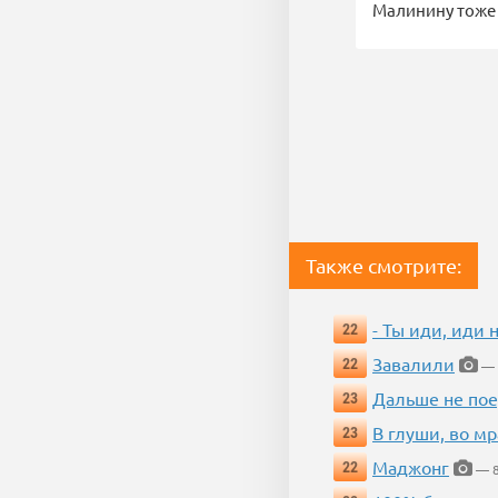
Малинину тоже 
Также смотрите:
- Ты иди, иди 
22
Завалили
22
— 
Дальше не пое
23
В глуши, во мр
23
Маджонг
22
— 8