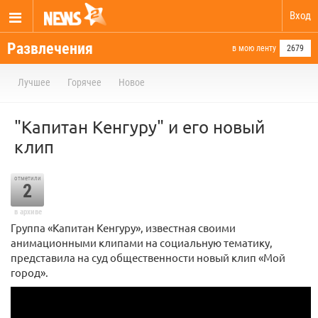
Вход
Развлечения
в мою ленту
2679
Лучшее
Горячее
Новое
"Капитан Кенгуру" и его новый
клип
отметили
2
в архиве
Группа «Капитан Кенгуру», известная своими
анимационными клипами на социальную тематику,
представила на суд общественности новый клип «Мой
город».