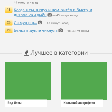
44 минуты назад
Когда я ем, я глух и нем, хитёр и быстр, и
18
дьявольски умён
— 45 минут назад
Ля мур-р-р...
20
— 47 минут назад
Белка в дупле чихнула
20
— 48 минут назад
Лучшее в категории
Вид Ялты
Кольский ашкрофтин