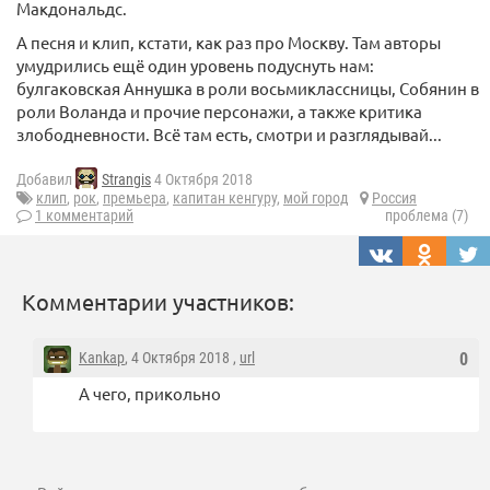
Макдональдс.
А песня и клип, кстати, как раз про Москву. Там авторы
умудрились ещё один уровень подуснуть нам:
булгаковская Аннушка в роли восьмиклассницы, Собянин в
роли Воланда и прочие персонажи, а также критика
злободневности. Всё там есть, смотри и разглядывай...
Добавил
Strangis
4 Октября 2018
клип
,
рок
,
премьера
,
капитан кенгуру
,
мой город
Россия
1 комментарий
проблема (7)
Комментарии участников:
Kankap
, 4 Октября 2018 ,
url
0
А чего, прикольно