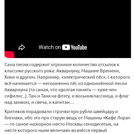
Сама песня содержит огромное количество отсылок к
классике русского рока: Аквариуму, Машине Времени,
Кино и другим. Например, «электрический пёс», с которого
всё начинается — несомненно пёс из одноимённой песни
Аквариума (та самая, что «долгая память — хуже чем
сифилис..). Там и Таня на флэту, и восьмиклассница, и флаг
над замком, и свеча, и капитан…
Критиков порадовали строчки про рубли швейцару и
бигмаки, ибо это про старую вещь от Машины «Кафе Лира»
— то самое мажорное место Москвы семидесятых, на
месте которого ныне величаво вознёсся первый