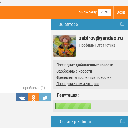
И
Вход
в мою ленту
2679
Об авторе
zabirov@yandex.ru
Профиль
|
Статистика
Последние добавленные новости
Одобренные новости
Френдлента последних новостей
Последние комментарии
проблема (1)
Репутация:
О сайте pikabu.ru