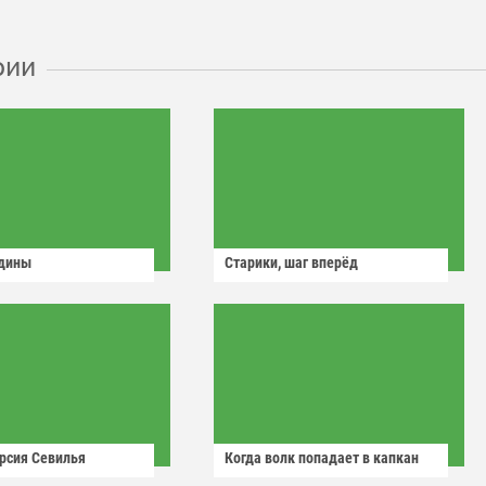
рии
одины
Старики, шаг вперёд
рсия Севилья
Когда волк попадает в капкан