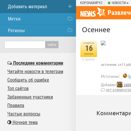
КОРОНАВИРУС
НОВОСТИ
Добавить материал
Развлеч
Метки
Осеннее
Регионы
отметили
16
человек
в архиве
Последние комментарии
источник: cs11.pik
Читайте новости в телеграм
Источник:
h
Сообщить об ошибке
Добавил
zabi
Топ сайтов
нет коммента
Забаненные участники
Правила
Комментари
Частые вопросы
Ночная тема