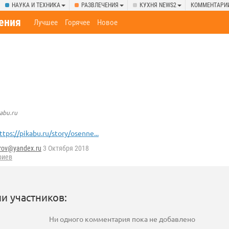
НАУКА И ТЕХНИКА
РАЗВЛЕЧЕНИЯ
КУХНЯ NEWS2
КОММЕНТАРИ
ения
Лучшее
Горячее
Новое
abu.ru
ttps://pikabu.ru/story/osenne...
rov@yandex.ru
3 Октября 2018
риев
и участников:
Ни одного комментария пока не добавлено