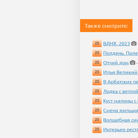
Также смотрите:
ВДНХ, 2023
25
Полдень. Пол
25
Отчий дом
25
—
Илья Великий
25
В Арбатских п
25
Лодка с ветло
25
Куст малины с
25
Смена жильцо
25
Волшебная си
25
Интерьер рест
25