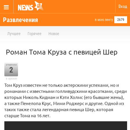
Вход
Развлечения
в мою ленту
2679
Лучшее
Горячее
Новое
Роман Тома Круза с певицей Шер
отметили
2
в архиве
Том Круз известен не только актерскими успехами, но и
романами с известными голливудскими красотками, среди
которых Николь Кидман и Кэти Холмс (его бывшие жены),
а также Пенелопа Крус, Мими Роджерс и другие. Одной из
таких также стала легендарная певица Шер, которая
старше Тома на 16 лет.