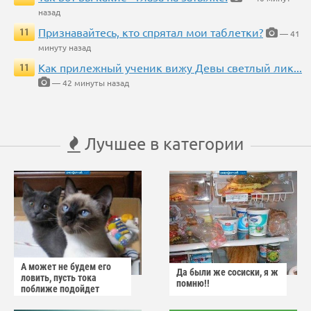
назад
Признавайтесь, кто спрятал мои таблетки?
11
— 41
минуту назад
Как прилежный ученик вижу Девы светлый лик...
11
— 42 минуты назад
Лучшее в категории
А может не будем его
Да были же сосиски, я ж
ловить, пусть тока
помню!!
поближе подойдет