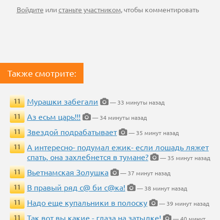
Войдите
или
станьте участником
, чтобы комментировать
Также смотрите:
Мурашки забегали
11
— 33 минуты назад
Аз есьм царь!!!
11
— 34 минуты назад
Звездой подрабатывает
11
— 35 минут назад
А интересно- подумал ежик- если лошадь ляжет
11
спать, она захлебнется в тумане?
— 35 минут назад
Вьетнамская Золушка
11
— 37 минут назад
В правый ряд с@ би с@ка!
11
— 38 минут назад
Надо еще купальники в полоску
11
— 39 минут назад
Так вот вы какие - глаза на затылке!
11
— 40 минут