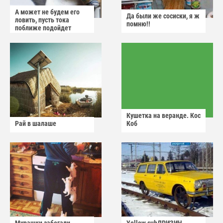
А может не будем его
Да были же сосиски, я ж
ловить, пусть тока
помню!!
поближе подойдет
Кушетка на веранде. Кос
Рай в шалаше
Коб