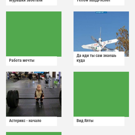
Мурашки забегали
Yellow subДРИЗИН
Да иди ты сам знаешь
Работа мечты
куда
Астерикс - начало
Вид Ялты