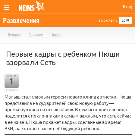
Вход
Развлечения
в мою ленту
2679
Лучшее
Горячее
Новое
Первые кадры с ребенком Нюши
взорвали Сеть
отметил
1
в архиве
Малыш стал главным героем нового клипа артистки. Нюша
представила на суд зрителей свою новую работу —
премьеру клипа на песню «Таю». В нем исполнительница
поделится с поклонниками самым важным, что есть сейчас
в её жизни. Нюша покажет кадры, сделанные во время
УЗИ, на которых заснят её будущий ребенок.