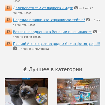
назад
Далековато там от парковки идти
23
— 1 час 42
минуты назад
Наделал в тапки кто, спрашиваю тебя я?
23
— 1 час
43 минуты назад
Вот так наводнения в Венеции и начинаются
23
—
1 час 45 минут назад
Грация! А как красиво рядом бежит фотограф...!!!
23
— 1 час 46 минут назад
Лучшее в категории