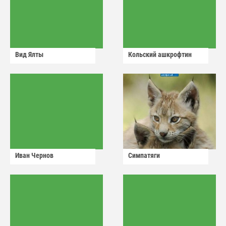
Вид Ялты
Кольский ашкрофтин
Иван Чернов
Симпатяги