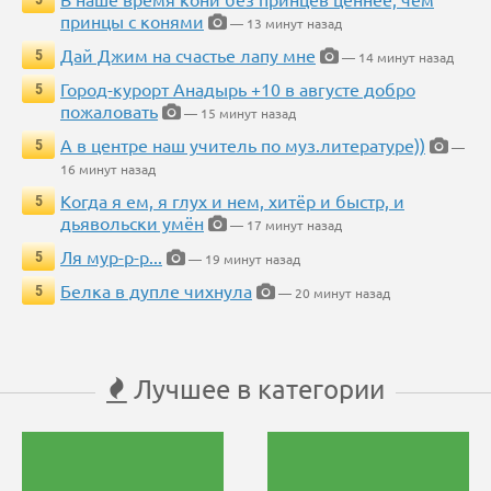
принцы с конями
— 13 минут назад
Дай Джим на счастье лапу мне
5
— 14 минут назад
Город-курорт Анадырь +10 в августе добро
5
пожаловать
— 15 минут назад
А в центре наш учитель по муз.литературе))
5
—
16 минут назад
Когда я ем, я глух и нем, хитёр и быстр, и
5
дьявольски умён
— 17 минут назад
Ля мур-р-р...
5
— 19 минут назад
Белка в дупле чихнула
5
— 20 минут назад
Лучшее в категории