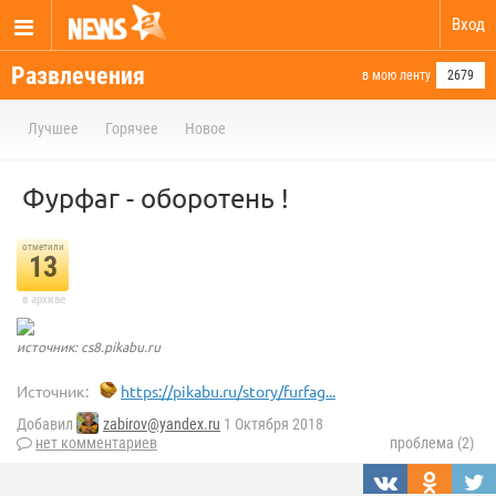
Вход
Развлечения
в мою ленту
2679
Лучшее
Горячее
Новое
Фурфаг - оборотень !
отметили
13
в архиве
источник: cs8.pikabu.ru
Источник:
https://pikabu.ru/story/furfag...
Добавил
zabirov@yandex.ru
1 Октября 2018
нет комментариев
проблема (2)