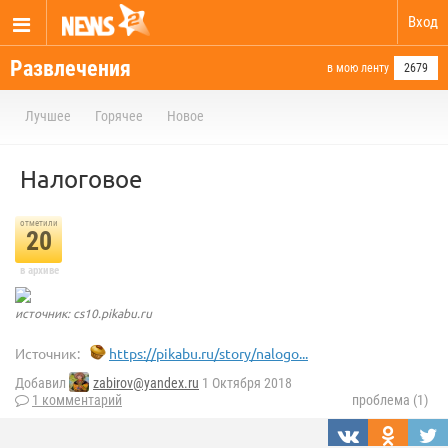
Вход
Развлечения
в мою ленту
2679
Лучшее
Горячее
Новое
Налоговое
отметили
20
в архиве
источник: cs10.pikabu.ru
Источник:
https://pikabu.ru/story/nalogo...
Добавил
zabirov@yandex.ru
1 Октября 2018
1 комментарий
проблема (1)