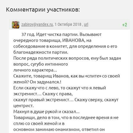
Комментарии участников:
zabirov@yandex.ru
, 1 Октября 2018 ,
url
+2
37 год. Идет чистка партии. Вызывают
очередного товарища, ИВАНОВА, на
собеседование в комитет, для определения о его
благонадежности партии.
После ряда политических вопросов, ему был задан
вопрос, сугубо интимного
личного характера...
Скажите, товарищ Иванов, как вы «спите» со своей
женой? Он задумался.!
Если скажу что с лево, то скажут что я левый
экстремист… Скажу с права,
скажут правый экстремист… Скажу сверху, скажут
центрист.
Махнул в душе рукой и сказал...
Товарищи, дело в том, что в последнее время я не
сплю со своей женой и в
основном занимаю онанизмом, ответил он