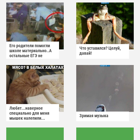
Его родители помогли
Что уставился? Целуй,
школе материально..А
давай!
остальные ЕГЭ не
сдадут
Любят...наверное
специально для меня
Зримая музыка
мышек налепили...