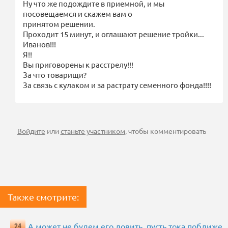
Ну что же подождите в приемной, и мы
посовещаемся и скажем вам о
принятом решении.
Проходит 15 минут, и оглашают решение тройки...
Иванов!!!
Я!!
Вы приговорены к расстрелу!!!
За что товарищи?
За связь с кулаком и за растрату семенного фонда!!!!
Войдите
или
станьте участником
, чтобы комментировать
Также смотрите:
А может не будем его ловить, пусть тока поближе
24