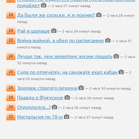
подойдет
— 2 часа 27 минут назад
Да были же сосиски, я ж помню!!
24
— 2 часа 28 минут
назад
Рай в шалаше
24
— 2 часа 29 минут назад
Война войной, а обед по расписанию
23
— 2 часа 31
минуту назад
Лучше так, чем животину жизни лишать
24
— 2 часа
32 минуты назад
Судя по отпечатку, на самокате ехал кабан
24
— 2
часа 33 минуты назад
Зоопарк строгого режима
24
— 2 часа 34 минуты назад
Правда о Фукусиме
24
— 2 часа 36 минут назад
Отдуплился...)
24
— 2 часа 36 минут назад
Ностальгия по 70-м
23
— 2 часа 37 минут назад