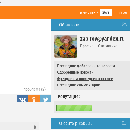
И
Вход
в мою ленту
2679
Об авторе
zabirov@yandex.ru
Профиль
|
Статистика
Последние добавленные новости
Одобренные новости
Френдлента последних новостей
Последние комментарии
проблема (2)
Репутация:
О сайте pikabu.ru
0