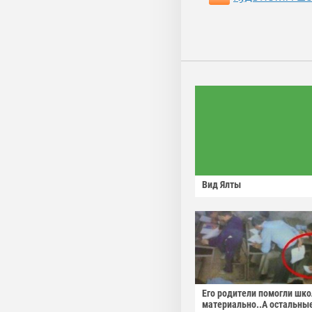
Вид Ялты
Его родители помогли шко
материально..А остальны