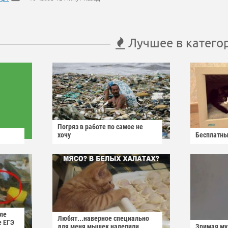
Лучшее в катего
Погряз в работе по самое не
хочу
Бесплатны
ле
Любят...наверное специально
е ЕГЭ
для меня мышек налепили...
Зримая м