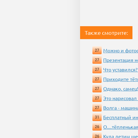
Также смотрите:
Можно и фотос
27
Презентация 
27
Что уставился?
27
Приходите тёт
27
Однако, самец!
27
Это нарисовал
27
Волга - машин
27
Бесплатный ин
31
О....тёпленькая
26
Куда летим ш
26