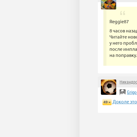
Reggie87
8 часов наза
Читайте ново
у него пробл
после импла
на поправку
Никандр
Grigo
Доколе это
49