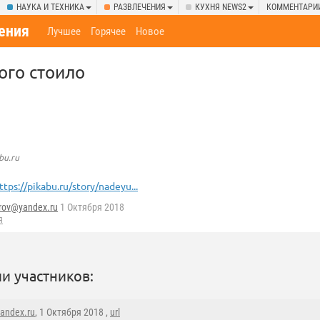
НАУКА И ТЕХНИКА
РАЗВЛЕЧЕНИЯ
КУХНЯ NEWS2
КОММЕНТАРИ
ения
Лучшее
Горячее
Новое
ого стоило
bu.ru
ttps://pikabu.ru/story/nadeyu...
rov@yandex.ru
1 Октября 2018
я
и участников:
andex.ru
, 1 Октября 2018 ,
url