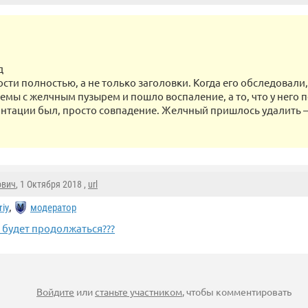
д
сти полностью, а не только заголовки. Когда его обследовали,
емы с желчным пузырем и пошло воспаление, а то, что у него 
нтации был, просто совпадение. Желчный пришлось удалить 
.
ович
, 1 Октября 2018 ,
url
,
riy
модератор
 будет продолжаться???
Войдите
или
станьте участником
, чтобы комментировать