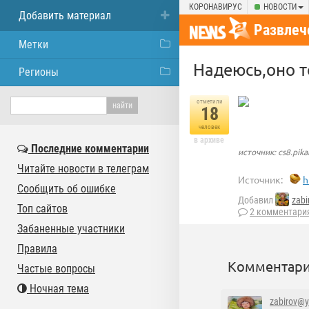
КОРОНАВИРУС
НОВОСТИ
Добавить материал
Развлеч
Метки
Надеюсь,оно т
Регионы
отметили
18
человек
в архиве
Последние комментарии
источник: cs8.pika
Читайте новости в телеграм
Источник:
h
Сообщить об ошибке
Добавил
zabi
Топ сайтов
2 комментари
Забаненные участники
Правила
Комментари
Частые вопросы
Ночная тема
zabirov@y