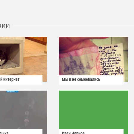
рии
й интернет
Мы и не сомневались
узыка
Иван Чернов