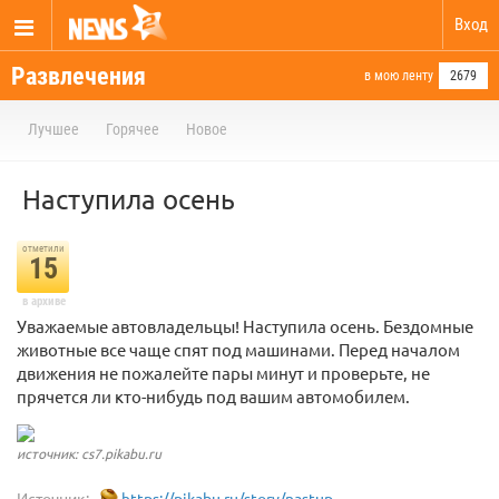
Вход
Развлечения
в мою ленту
2679
Лучшее
Горячее
Новое
Наступила осень
отметили
15
в архиве
Уважаемые автовладельцы! Наступила осень. Бездомные
животные все чаще спят под машинами. Перед началом
движения не пожалейте пары минут и проверьте, не
прячется ли кто-нибудь под вашим автомобилем.
источник: cs7.pikabu.ru
Источник:
https://pikabu.ru/story/nastup...