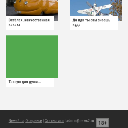
Весёлая, какчественная
Да иди ты сам знаешь
какаха
куда
Таксую для души...
News2.ru
:
О сервисе
|
Статистика
| admin@news2.ru
18+