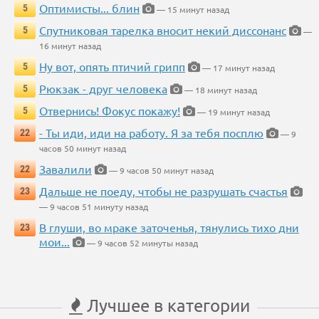
Оптимисты... блин
5
— 15 минут назад
Спутниковая тарелка вносит некий диссонанс
5
—
16 минут назад
Ну вот, опять птичий грипп
5
— 17 минут назад
Рюкзак - друг человека
5
— 18 минут назад
Отвернись! Фокус покажу!
5
— 19 минут назад
- Ты иди, иди на работу. Я за тебя посплю
22
— 9
часов 50 минут назад
Завалили
22
— 9 часов 50 минут назад
Дальше не поеду, чтобы не разрушать счастья
23
— 9 часов 51 минуту назад
В глуши, во мраке заточенья, тянулись тихо дни
23
мои...
— 9 часов 52 минуты назад
Лучшее в категории