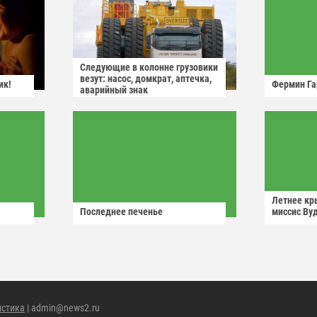
Следующие в колонне грузовики
везут: насос, домкрат, аптечка,
ик!
Фермин Га
аварийный знак
Летнее кр
Последнее печенье
миссис Ву
истика
| admin@news2.ru