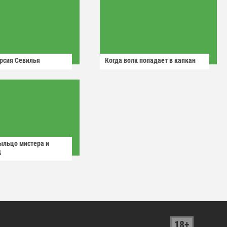
рсия Севилья
Когда волк попадает в капкан
ыльцо мистера и
д
18+