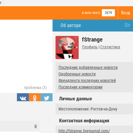
И
Вход
в мою ленту
2679
Об авторе
fStrange
Профиль
|
Статистика
Последние добавленные новости
Одобренные новости
Френдлента последних новостей
Последние комментарии
проблема (3)
Личные данные
Местоположение: Ростов-на-Дону
Контактная информация
0
http://fstrange.livejournal.com/