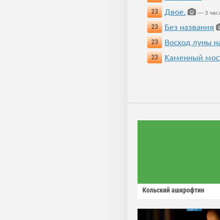
Двое.
23
— 3 час
Без названия
23
Восход луны н
23
Каменный мос
23
Кольский ашкрофтин