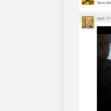
Зато лю
suare
, 24