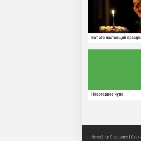
Вот это настоящий праздн
Новогоднее чудо
News2.ru
:
О сервисе
|
Стат