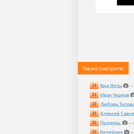
Также смотрите:
Вид Ялты
23
— 3
Иван Чернов
23
Любовь Титов
23
Алексей Савч
23
Полдень.
23
— 3
Келейник
23
— 