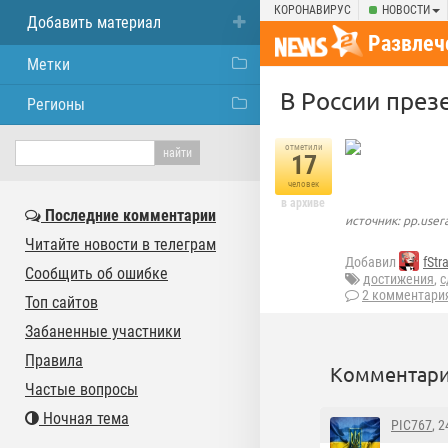
КОРОНАВИРУС
НОВОСТИ
Добавить материал
Развлеч
Метки
В России през
Регионы
отметили
17
человек
в архиве
Последние комментарии
источник: pp.user
Читайте новости в телеграм
Добавил
fStr
Сообщить об ошибке
достижения
,
с
2 комментари
Топ сайтов
Забаненные участники
Правила
Комментари
Частые вопросы
Ночная тема
PIC767
, 