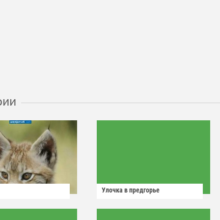
рии
Улочка в предгорье